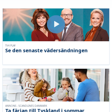
TV4 PLAY
Se den senaste vädersändningen
ANNONS - SCANDLINES DANMARK
Ta färjan till Tyskland i sommar