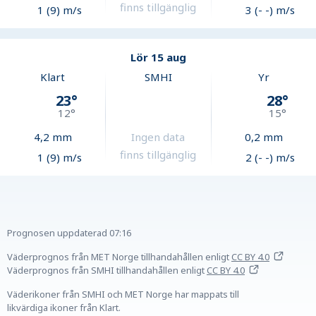
finns tillgänglig
1 (9) m/s
3 (- -) m/s
Lör 15 aug
Klart
SMHI
Yr
23
°
28
°
12
°
15
°
4,2
mm
Ingen data
0,2
mm
finns tillgänglig
1 (9) m/s
2 (- -) m/s
Prognosen uppdaterad
07:16
Väderprognos från MET Norge tillhandahållen
enligt
CC BY 4.0
Väderprognos från SMHI tillhandahållen
enligt
CC BY 4.0
Väderikoner från SMHI och MET Norge har mappats till
likvärdiga ikoner från Klart.