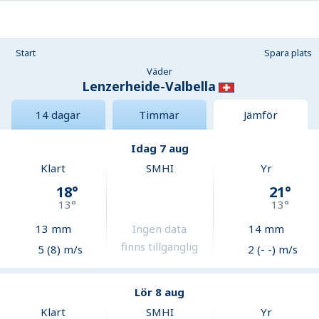
Start
Spara plats
Väder
Lenzerheide-Valbella
14 dagar
Timmar
Jämför
Idag 7 aug
Klart
SMHI
Yr
18
°
21
°
13
°
13
°
13
mm
Ingen data
14
mm
finns tillgänglig
5 (8) m/s
2 (- -) m/s
Lör 8 aug
Klart
SMHI
Yr