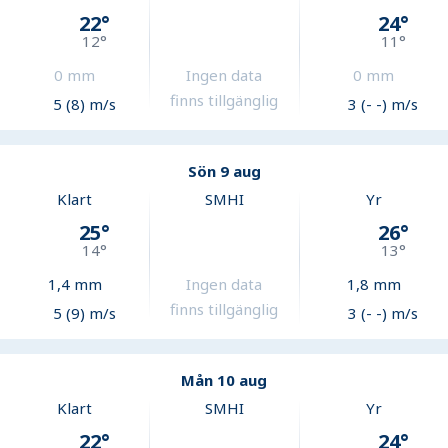
22
°
24
°
12
°
11
°
0
mm
Ingen data
0
mm
finns tillgänglig
5 (8) m/s
3 (- -) m/s
Sön 9 aug
Klart
SMHI
Yr
25
°
26
°
14
°
13
°
1,4
mm
Ingen data
1,8
mm
finns tillgänglig
5 (9) m/s
3 (- -) m/s
Mån 10 aug
Klart
SMHI
Yr
22
°
24
°