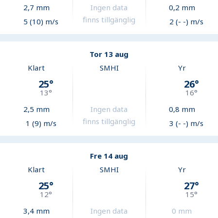
2,7
mm
Ingen data
0,2
mm
finns tillgänglig
5 (10) m/s
2 (- -) m/s
Tor 13 aug
Klart
SMHI
Yr
25
°
26
°
13
°
16
°
2,5
mm
Ingen data
0,8
mm
finns tillgänglig
1 (9) m/s
3 (- -) m/s
Fre 14 aug
Klart
SMHI
Yr
25
°
27
°
12
°
15
°
3,4
mm
Ingen data
0
mm