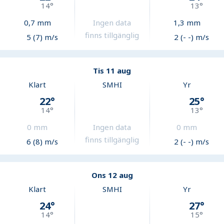
14
°
13
°
0,7
mm
Ingen data
1,3
mm
finns tillgänglig
5 (7) m/s
2 (- -) m/s
Tis 11 aug
Klart
SMHI
Yr
22
°
25
°
14
°
13
°
0
mm
Ingen data
0
mm
finns tillgänglig
6 (8) m/s
2 (- -) m/s
Ons 12 aug
Klart
SMHI
Yr
24
°
27
°
14
°
15
°