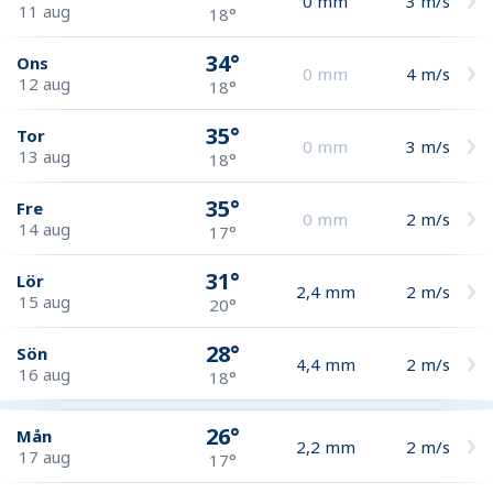
0
mm
3
m/s
11 aug
18°
34°
Ons
0
mm
4
m/s
12 aug
18°
35°
Tor
0
mm
3
m/s
13 aug
18°
35°
Fre
0
mm
2
m/s
14 aug
17°
31°
Lör
2,4
mm
2
m/s
15 aug
20°
28°
Sön
4,4
mm
2
m/s
16 aug
18°
26°
Mån
2,2
mm
2
m/s
17 aug
17°