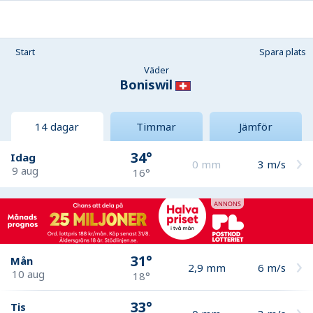
Start
Spara plats
Väder
Boniswil
14 dagar
Timmar
Jämför
34°
Idag
0
mm
3
m/s
9 aug
16°
31°
Mån
2,9
mm
6
m/s
10 aug
18°
33°
Tis