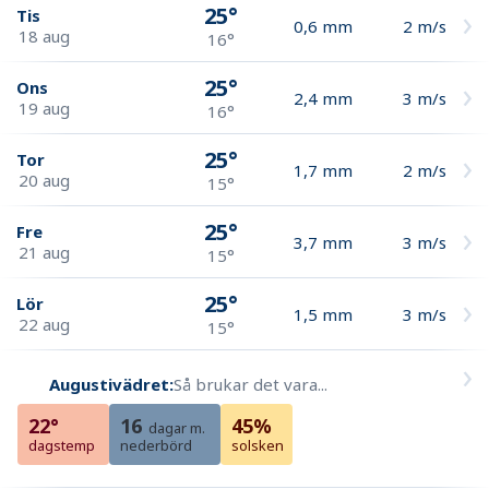
25°
Tis
0,6
mm
2
m/s
18 aug
16°
25°
Ons
2,4
mm
3
m/s
19 aug
16°
25°
Tor
1,7
mm
2
m/s
20 aug
15°
25°
Fre
3,7
mm
3
m/s
21 aug
15°
25°
Lör
1,5
mm
3
m/s
22 aug
15°
Augustivädret:
Så brukar det vara...
22°
16
45%
dagar m.
dagstemp
nederbörd
solsken