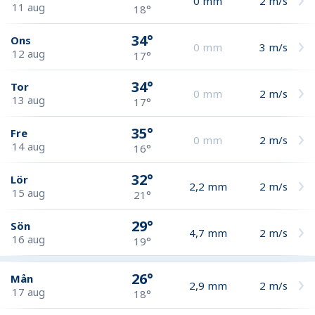
0
mm
2
m/s
11 aug
18°
34°
Ons
0
mm
3
m/s
12 aug
17°
34°
Tor
0
mm
2
m/s
13 aug
17°
35°
Fre
0
mm
2
m/s
14 aug
16°
32°
Lör
2,2
mm
2
m/s
15 aug
21°
29°
Sön
4,7
mm
2
m/s
16 aug
19°
26°
Mån
2,9
mm
2
m/s
17 aug
18°