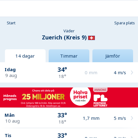
Start
Spara plats
Väder
Zuerich (Kreis 9)
14 dagar
Timmar
Jämför
34°
Idag
0
mm
4
m/s
9 aug
18°
33°
Mån
1,7
mm
5
m/s
10 aug
18°
33°
Tis