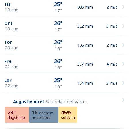
25°
Tis
0,8
mm
2
m/s
18 aug
17°
26°
Ons
3,2
mm
3
m/s
19 aug
17°
26°
Tor
1,6
mm
2
m/s
20 aug
16°
26°
Fre
3,7
mm
4
m/s
21 aug
16°
25°
Lör
1,4
mm
3
m/s
22 aug
16°
Augustivädret:
Så brukar det vara...
23°
16
45%
dagar m.
dagstemp
nederbörd
solsken