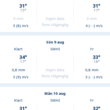
31
°
31
°
15
°
17
°
0
mm
Ingen data
0
mm
finns tillgänglig
3 (8) m/s
4 (- -) m/s
Sön 9 aug
Klart
SMHI
Yr
34
°
33
°
17
°
18
°
0,8
mm
Ingen data
0,8
mm
finns tillgänglig
5 (9) m/s
3 (- -) m/s
Mån 10 aug
Klart
SMHI
Yr
31
°
32
°