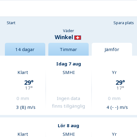
Start
Spara plats
Väder
Winkel
14 dagar
Timmar
Jämför
Idag 7 aug
Klart
SMHI
Yr
29
°
29
°
17
°
17
°
0
mm
Ingen data
0
mm
finns tillgänglig
3 (8) m/s
4 (- -) m/s
Lör 8 aug
Klart
SMHI
Yr