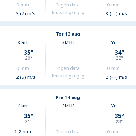
0
mm
Ingen data
0
mm
finns tillgänglig
3 (7) m/s
3 (- -) m/s
Tor 13 aug
Klart
SMHI
Yr
35
°
34
°
20
°
22
°
0
mm
Ingen data
0
mm
finns tillgänglig
2 (5) m/s
2 (- -) m/s
Fre 14 aug
Klart
SMHI
Yr
35
°
35
°
21
°
23
°
1,2
mm
Ingen data
0
mm