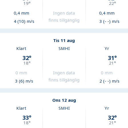
19
°
22
°
0,4
mm
Ingen data
0,4
mm
finns tillgänglig
4 (10) m/s
3 (- -) m/s
Tis 11 aug
Klart
SMHI
Yr
32
°
31
°
18
°
21
°
0
mm
Ingen data
0
mm
finns tillgänglig
3 (6) m/s
2 (- -) m/s
Ons 12 aug
Klart
SMHI
Yr
33
°
32
°
18
°
21
°