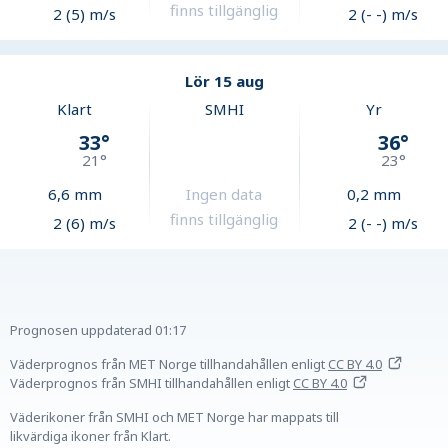
finns tillgänglig
2 (5) m/s
2 (- -) m/s
Lör 15 aug
Klart
SMHI
Yr
33
°
36
°
21
°
23
°
6,6
mm
Ingen data
0,2
mm
finns tillgänglig
2 (6) m/s
2 (- -) m/s
Prognosen uppdaterad
01:17
Väderprognos från MET Norge tillhandahållen
enligt
CC BY 4.0
Väderprognos från SMHI tillhandahållen
enligt
CC BY 4.0
Väderikoner från SMHI och MET Norge har mappats till
likvärdiga ikoner från Klart.