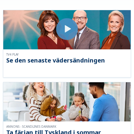
TV4 PLAY
Se den senaste vädersändningen
ANNONS - SCANDLINES DANMARK
Ta färjan till Tyskland i sommar