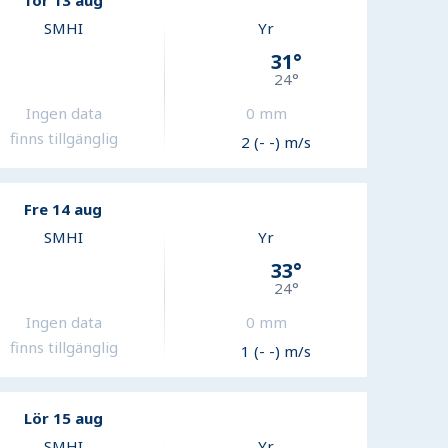
Tor 13 aug
SMHI
Yr
31
°
24
°
Ingen data
0
mm
finns tillgänglig
2 (- -) m/s
Fre 14 aug
SMHI
Yr
33
°
24
°
Ingen data
0
mm
finns tillgänglig
1 (- -) m/s
Lör 15 aug
SMHI
Yr