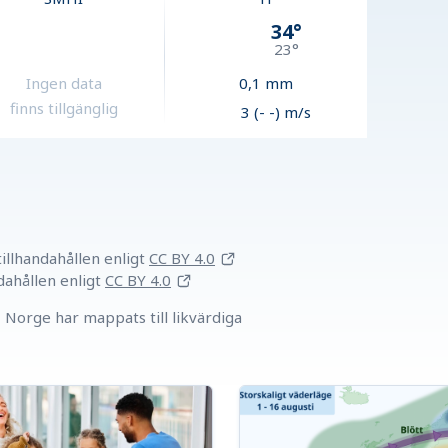
34
°
23
°
Ingen data
0,1
mm
finns tillgänglig
3 (- -) m/s
llhandahållen
enligt
CC BY 4.0
dahållen
enligt
CC BY 4.0
Norge har mappats till likvärdiga