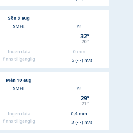
Sön 9 aug
SMHI
Yr
32
°
20
°
Ingen data
0
mm
finns tillgänglig
5 (- -) m/s
Mån 10 aug
SMHI
Yr
29
°
21
°
Ingen data
0,4
mm
finns tillgänglig
3 (- -) m/s