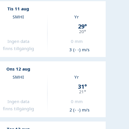
Tis 11 aug
SMHI
Yr
29
°
20
°
Ingen data
0
mm
finns tillgänglig
3 (- -) m/s
Ons 12 aug
SMHI
Yr
31
°
21
°
Ingen data
0
mm
finns tillgänglig
2 (- -) m/s