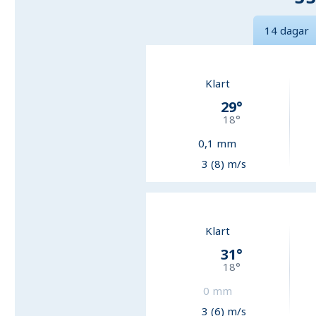
14 dagar
Klart
29
°
18
°
0,1
mm
3 (8) m/s
Klart
31
°
18
°
0
mm
3 (6) m/s