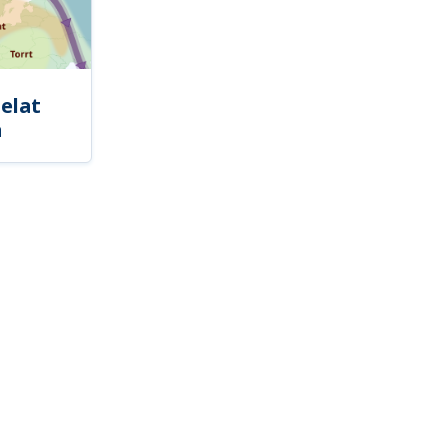
elat
a