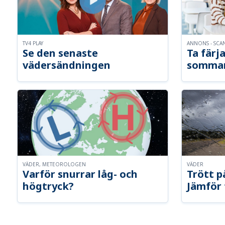
TV4 PLAY
ANNONS - SCA
Se den senaste
Ta färja
vädersändningen
somma
VÄDER, METEOROLOGEN
VÄDER
Varför snurrar låg- och
Trött p
högtryck?
Jämför 