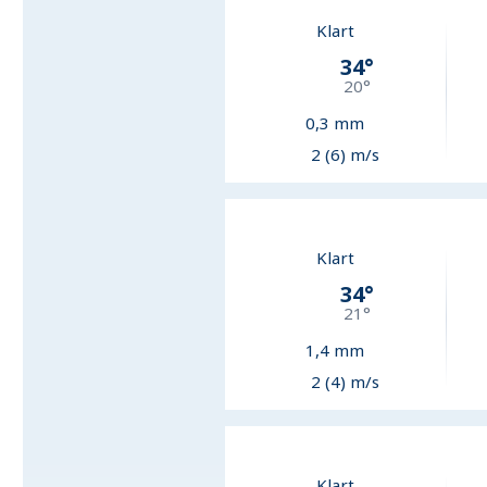
Klart
34
°
20
°
0,3
mm
2 (6) m/s
Klart
34
°
21
°
1,4
mm
2 (4) m/s
Klart