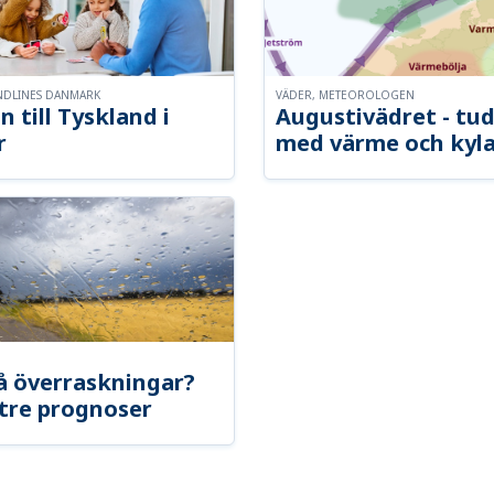
NDLINES DANMARK
VÄDER, METEOROLOGEN
n till Tyskland i
Augustivädret - tud
r
med värme och kyl
å överraskningar?
tre prognoser