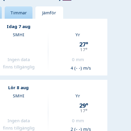
Timmar
Jämför
Idag 7 aug
SMHI
Yr
27
°
17
°
Ingen data
0
mm
finns tillgänglig
4 (- -) m/s
Lör 8 aug
SMHI
Yr
29
°
17
°
Ingen data
0
mm
finns tillgänglig
2 (- -) m/s