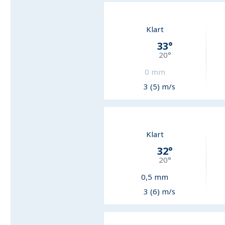
Klart
33
°
20
°
0
mm
3 (5) m/s
Klart
32
°
20
°
0,5
mm
3 (6) m/s