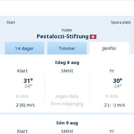
Start
Spara plats
Väder
Pestalozzi-Stiftung
14 dagar
Timmar
Jämför
Idag 8 aug
Klart
SMHI
Yr
31
°
30
°
24
°
24
°
0
mm
Ingen data
0
mm
finns tillgänglig
2 (6) m/s
2 (- -) m/s
Sön 9 aug
Klart
SMHI
Yr