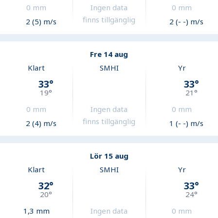
0
mm
Ingen data
0
mm
finns tillgänglig
2 (5) m/s
2 (- -) m/s
Fre 14 aug
Klart
SMHI
Yr
33
°
33
°
19
°
21
°
0
mm
Ingen data
0
mm
finns tillgänglig
2 (4) m/s
1 (- -) m/s
Lör 15 aug
Klart
SMHI
Yr
32
°
33
°
20
°
24
°
1,3
mm
Ingen data
0
mm