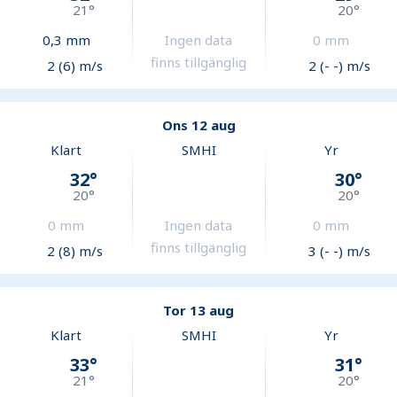
21
°
20
°
0,3
mm
Ingen data
0
mm
finns tillgänglig
2 (6) m/s
2 (- -) m/s
Ons 12 aug
Klart
SMHI
Yr
32
°
30
°
20
°
20
°
0
mm
Ingen data
0
mm
finns tillgänglig
2 (8) m/s
3 (- -) m/s
Tor 13 aug
Klart
SMHI
Yr
33
°
31
°
21
°
20
°