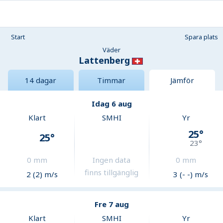
Start
Spara plats
Väder
Lattenberg
14 dagar
Timmar
Jämför
Idag 6 aug
Klart
SMHI
Yr
25
°
25
°
23
°
0
mm
Ingen data
0
mm
finns tillgänglig
2 (2) m/s
3 (- -) m/s
Fre 7 aug
Klart
SMHI
Yr