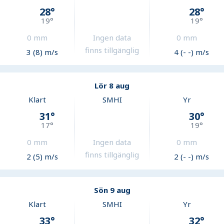
28
°
28
°
19
°
19
°
0
mm
Ingen data
0
mm
finns tillgänglig
3 (8) m/s
4 (- -) m/s
Lör 8 aug
Klart
SMHI
Yr
31
°
30
°
17
°
19
°
0
mm
Ingen data
0
mm
finns tillgänglig
2 (5) m/s
2 (- -) m/s
Sön 9 aug
Klart
SMHI
Yr
33
°
32
°