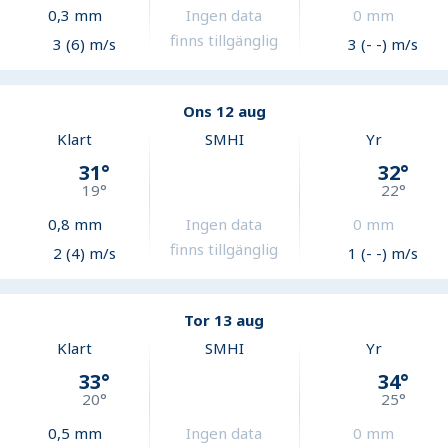
0,3
mm
Ingen data
0
mm
finns tillgänglig
3 (6) m/s
3 (- -) m/s
Ons 12 aug
Klart
SMHI
Yr
31
°
32
°
19
°
22
°
0,8
mm
Ingen data
0
mm
finns tillgänglig
2 (4) m/s
1 (- -) m/s
Tor 13 aug
Klart
SMHI
Yr
33
°
34
°
20
°
25
°
0,5
mm
Ingen data
0
mm