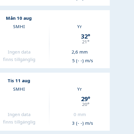
Mån 10 aug
SMHI
Yr
32
°
21
°
Ingen data
2,6
mm
finns tillgänglig
5 (- -) m/s
Tis 11 aug
SMHI
Yr
29
°
20
°
Ingen data
0
mm
finns tillgänglig
3 (- -) m/s