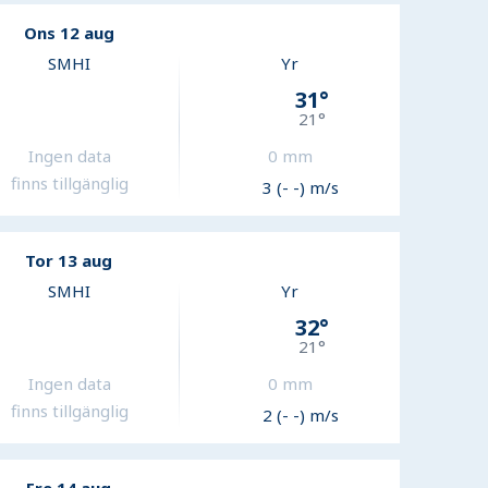
Ons 12 aug
SMHI
Yr
31
°
21
°
Ingen data
0
mm
finns tillgänglig
3 (- -) m/s
Tor 13 aug
SMHI
Yr
32
°
21
°
Ingen data
0
mm
finns tillgänglig
2 (- -) m/s