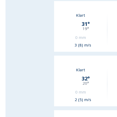
Klart
31
°
19
°
0
mm
3 (8) m/s
Klart
32
°
20
°
0
mm
2 (5) m/s