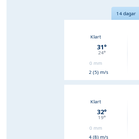
14 dagar
Klart
31
°
24
°
0
mm
2 (5) m/s
Klart
32
°
19
°
0
mm
4 (8) m/s