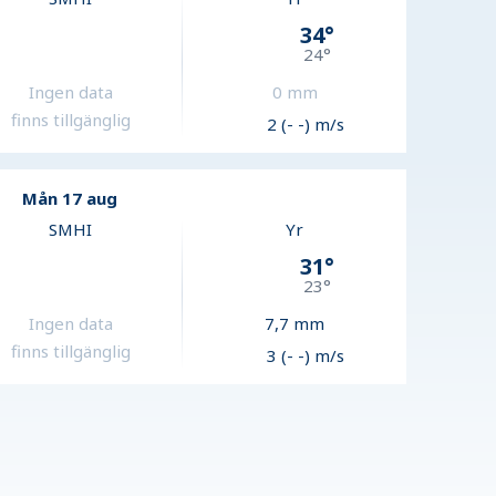
34
°
24
°
Ingen data
0
mm
finns tillgänglig
2 (- -) m/s
Mån 17 aug
SMHI
Yr
31
°
23
°
Ingen data
7,7
mm
finns tillgänglig
3 (- -) m/s