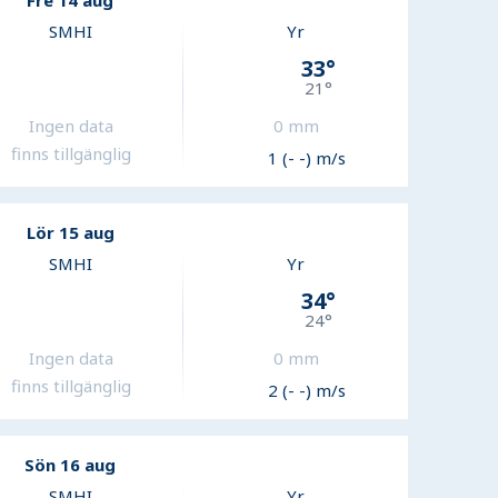
Fre 14 aug
SMHI
Yr
33
°
21
°
Ingen data
0
mm
finns tillgänglig
1 (- -) m/s
Lör 15 aug
SMHI
Yr
34
°
24
°
Ingen data
0
mm
finns tillgänglig
2 (- -) m/s
Sön 16 aug
SMHI
Yr