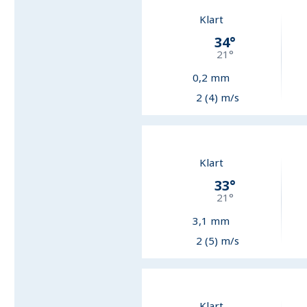
Klart
34
°
21
°
0,2
mm
2 (4) m/s
Klart
33
°
21
°
3,1
mm
2 (5) m/s
Klart