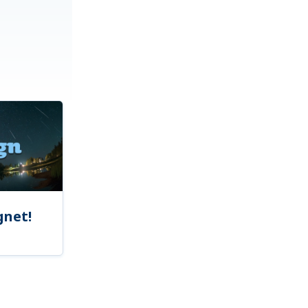
gnet!