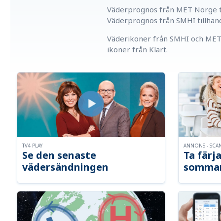
Väderprognos från MET Norge ti
Väderprognos från SMHI tillhan
Väderikoner från SMHI och MET 
ikoner från Klart.
TV4 PLAY
ANNONS - SCA
Se den senaste
Ta färja
vädersändningen
somma