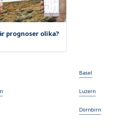
är prognoser olika?
Basel
en
Luzern
Dornbirn