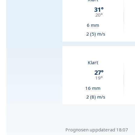
31
°
20
°
6
mm
2 (5) m/s
Klart
27
°
19
°
16
mm
2 (8) m/s
Prognosen uppdaterad
18:07