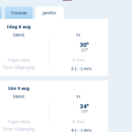
Timmar
Jämför
Idag 8 aug
SMHI
Yr
30
°
25
°
Ingen data
0
mm
finns tillgänglig
2 (- -) m/s
Sön 9 aug
SMHI
Yr
34
°
19
°
Ingen data
0
mm
finns tillgänglig
4 (- -) m/s