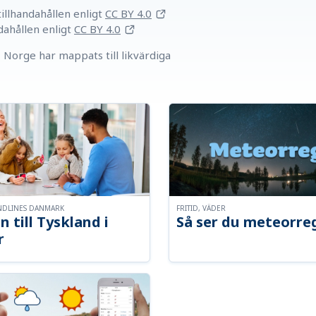
llhandahållen
enligt
CC BY 4.0
dahållen
enligt
CC BY 4.0
Norge har mappats till likvärdiga
NDLINES DANMARK
FRITID, VÄDER
n till Tyskland i
Så ser du meteorre
r