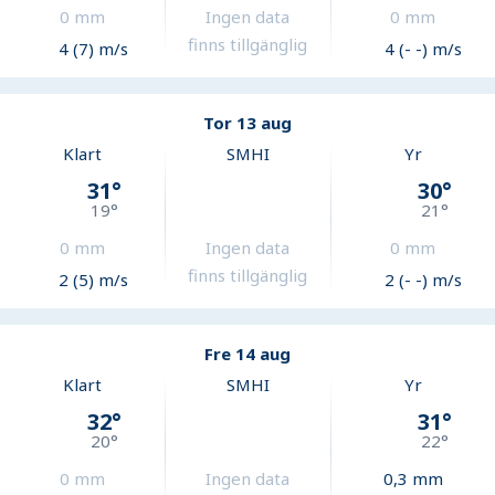
0
mm
Ingen data
0
mm
finns tillgänglig
4 (7) m/s
4 (- -) m/s
Tor 13 aug
Klart
SMHI
Yr
31
°
30
°
19
°
21
°
0
mm
Ingen data
0
mm
finns tillgänglig
2 (5) m/s
2 (- -) m/s
Fre 14 aug
Klart
SMHI
Yr
32
°
31
°
20
°
22
°
0
mm
Ingen data
0,3
mm