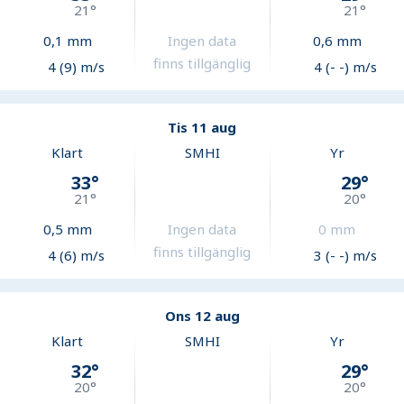
21
°
21
°
0,1
mm
Ingen data
0,6
mm
finns tillgänglig
4 (9) m/s
4 (- -) m/s
Tis 11 aug
Klart
SMHI
Yr
33
°
29
°
21
°
20
°
0,5
mm
Ingen data
0
mm
finns tillgänglig
4 (6) m/s
3 (- -) m/s
Ons 12 aug
Klart
SMHI
Yr
32
°
29
°
20
°
20
°