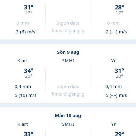
31
°
28
°
17
°
17
°
0
mm
Ingen data
0
mm
finns tillgänglig
3 (6) m/s
2 (- -) m/s
Sön 9 aug
Klart
SMHI
Yr
34
°
31
°
20
°
20
°
0,4
mm
Ingen data
0,4
mm
finns tillgänglig
5 (10) m/s
5 (- -) m/s
Mån 10 aug
Klart
SMHI
Yr
33
°
29
°