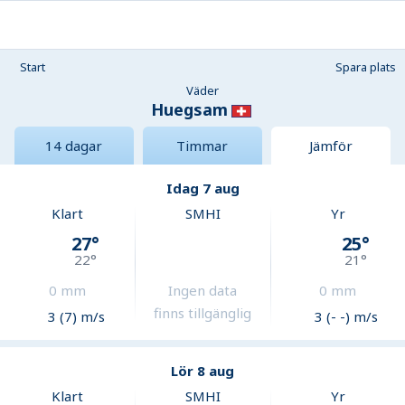
Start
Spara plats
Väder
Huegsam
14 dagar
Timmar
Jämför
Idag 7 aug
Klart
SMHI
Yr
27
°
25
°
22
°
21
°
0
mm
Ingen data
0
mm
finns tillgänglig
3 (7) m/s
3 (- -) m/s
Lör 8 aug
Klart
SMHI
Yr