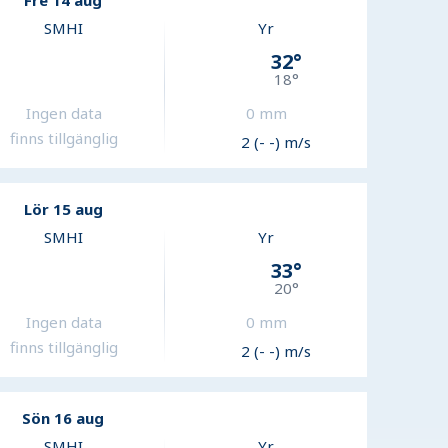
Fre 14 aug
SMHI
Yr
32
°
18
°
Ingen data
0
mm
finns tillgänglig
2 (- -) m/s
Lör 15 aug
SMHI
Yr
33
°
20
°
Ingen data
0
mm
finns tillgänglig
2 (- -) m/s
Sön 16 aug
SMHI
Yr