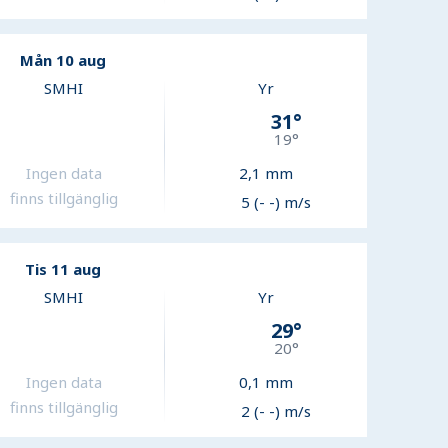
Mån 10 aug
SMHI
Yr
31
°
19
°
Ingen data
2,1
mm
finns tillgänglig
5 (- -) m/s
Tis 11 aug
SMHI
Yr
29
°
20
°
Ingen data
0,1
mm
finns tillgänglig
2 (- -) m/s