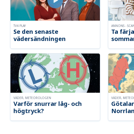
TV4 PLAY
ANNONS - SCA
Se den senaste
Ta färja
vädersändningen
somma
VÄDER, METEOROLOGEN
VÄDER, METE
Varför snurrar låg- och
Götalan
högtryck?
Norrla