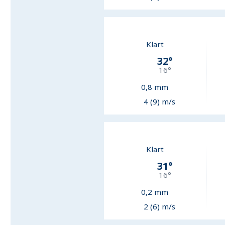
Klart
32
°
16
°
0,8
mm
4 (9) m/s
Klart
31
°
16
°
0,2
mm
2 (6) m/s