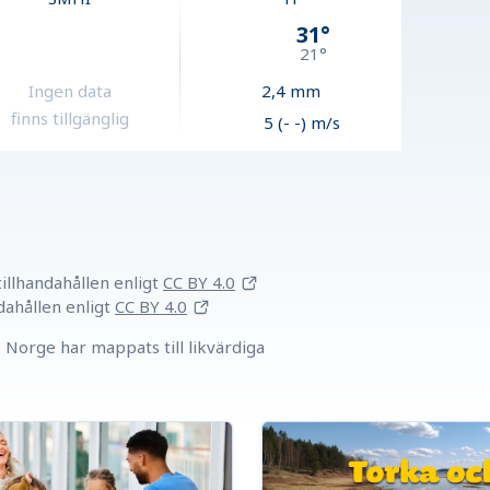
31
°
21
°
Ingen data
2,4
mm
finns tillgänglig
5 (- -) m/s
llhandahållen
enligt
CC BY 4.0
dahållen
enligt
CC BY 4.0
Norge har mappats till likvärdiga