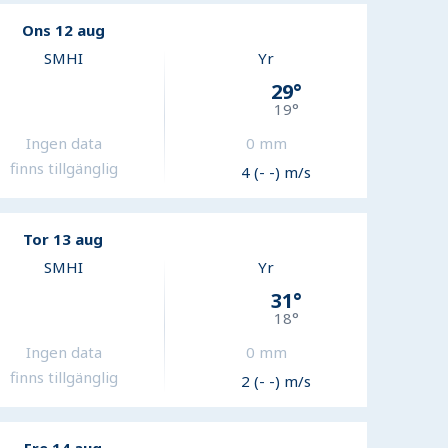
Ons 12 aug
SMHI
Yr
29
°
19
°
Ingen data
0
mm
finns tillgänglig
4 (- -) m/s
Tor 13 aug
SMHI
Yr
31
°
18
°
Ingen data
0
mm
finns tillgänglig
2 (- -) m/s