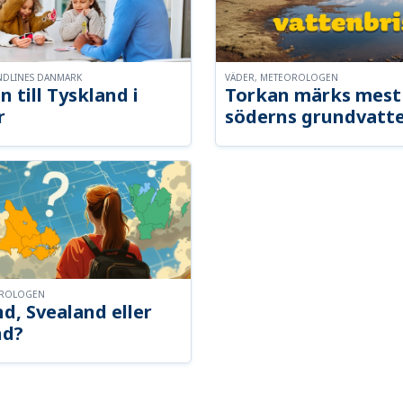
NDLINES DANMARK
VÄDER, METEOROLOGEN
n till Tyskland i
Torkan märks mest 
r
söderns grundvatt
OROLOGEN
d, Svealand eller
nd?