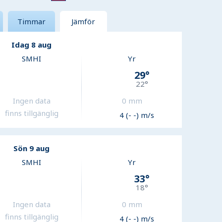
Timmar
Jämför
Idag 8 aug
SMHI
Yr
29
°
22
°
Ingen data
0
mm
finns tillgänglig
4 (- -) m/s
Sön 9 aug
SMHI
Yr
33
°
18
°
Ingen data
0
mm
finns tillgänglig
4 (- -) m/s