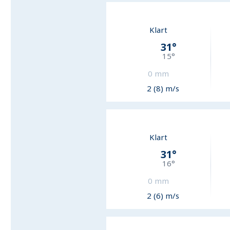
Klart
31
°
15
°
0
mm
2 (8) m/s
Klart
31
°
16
°
0
mm
2 (6) m/s