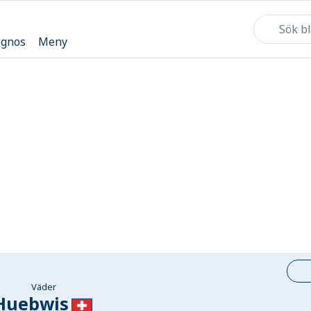
ognos
Meny
Väder
Huebwis