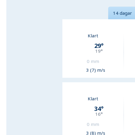
14 dagar
Klart
29
°
19
°
0
mm
3 (7) m/s
Klart
34
°
16
°
0
mm
3 (8) m/s