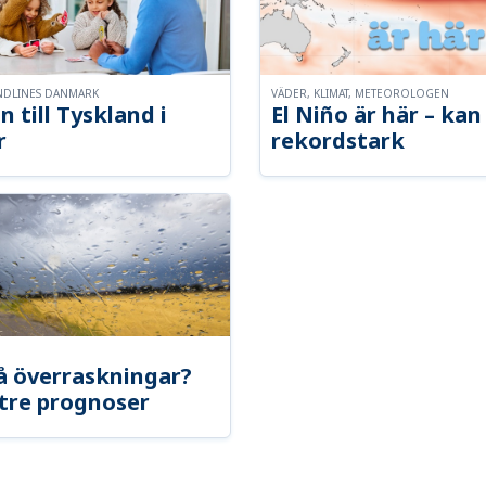
NDLINES DANMARK
VÄDER, KLIMAT, METEOROLOGEN
n till Tyskland i
El Niño är här – kan 
r
rekordstark
å överraskningar?
tre prognoser