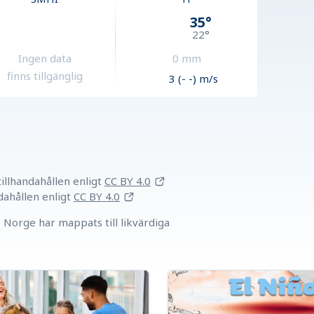
35
°
22
°
Ingen data
0
mm
finns tillgänglig
3 (- -) m/s
llhandahållen
enligt
CC BY 4.0
dahållen
enligt
CC BY 4.0
Norge har mappats till likvärdiga