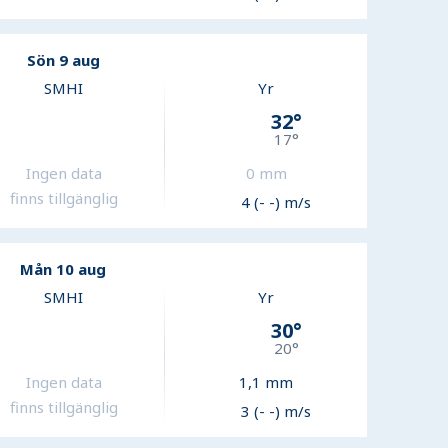
Sön 9 aug
SMHI
Yr
32
°
17
°
Ingen data
0
mm
finns tillgänglig
4 (- -) m/s
Mån 10 aug
SMHI
Yr
30
°
20
°
Ingen data
1,1
mm
finns tillgänglig
3 (- -) m/s