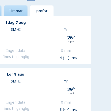
Timmar
Jämför
Idag 7 aug
SMHI
Yr
26
°
18
°
Ingen data
0
mm
finns tillgänglig
4 (- -) m/s
Lör 8 aug
SMHI
Yr
29
°
15
°
Ingen data
0
mm
finns tillgänglig
3 (- -) m/s