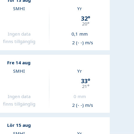
Tor 13 aug
SMHI
Yr
32
°
20
°
Ingen data
0,1
mm
finns tillgänglig
2 (- -) m/s
Fre 14 aug
SMHI
Yr
33
°
21
°
Ingen data
0
mm
finns tillgänglig
2 (- -) m/s
Lör 15 aug
SMHI
Yr