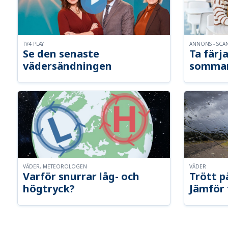
TV4 PLAY
ANNONS - SCA
Se den senaste
Ta färja
vädersändningen
somma
VÄDER, METEOROLOGEN
VÄDER
Varför snurrar låg- och
Trött p
högtryck?
Jämför 