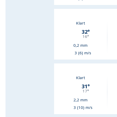
Klart
32
°
16
°
0,2
mm
3 (6) m/s
Klart
31
°
17
°
2,2
mm
3 (10) m/s