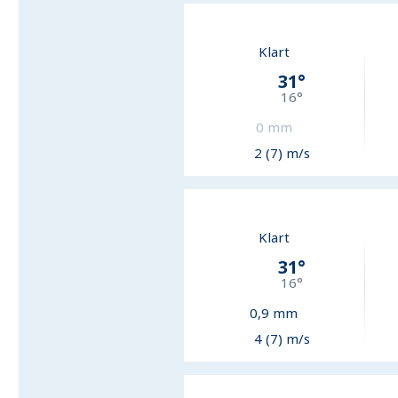
Klart
31
°
16
°
0
mm
2 (7) m/s
Klart
31
°
16
°
0,9
mm
4 (7) m/s