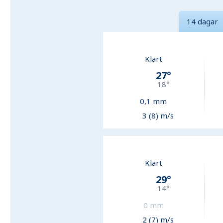
14 dagar
Klart
27
°
18
°
0,1
mm
3 (8) m/s
Klart
29
°
14
°
0
mm
2 (7) m/s