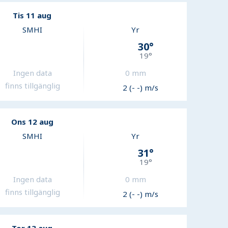
Tis 11 aug
SMHI
Yr
30
°
19
°
Ingen data
0
mm
finns tillgänglig
2 (- -) m/s
Ons 12 aug
SMHI
Yr
31
°
19
°
Ingen data
0
mm
finns tillgänglig
2 (- -) m/s