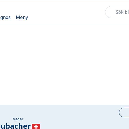
ognos
Meny
Väder
ubacher