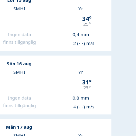
Lör 15 aug
SMHI
Yr
34
°
25
°
Ingen data
0,4
mm
finns tillgänglig
2 (- -) m/s
Sön 16 aug
SMHI
Yr
31
°
23
°
Ingen data
0,8
mm
finns tillgänglig
4 (- -) m/s
Mån 17 aug
SMHI
Yr