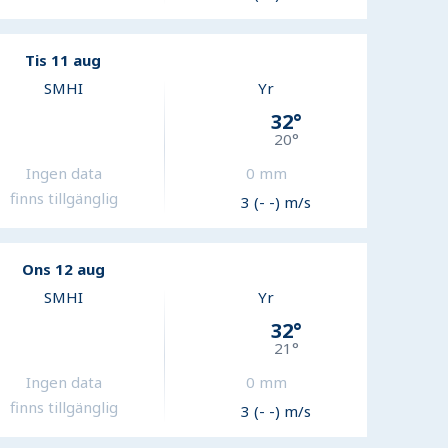
Tis 11 aug
SMHI
Yr
32
°
20
°
Ingen data
0
mm
finns tillgänglig
3 (- -) m/s
Ons 12 aug
SMHI
Yr
32
°
21
°
Ingen data
0
mm
finns tillgänglig
3 (- -) m/s