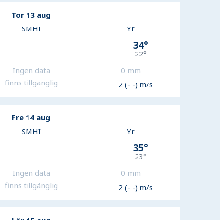
Tor 13 aug
SMHI
Yr
34
°
22
°
Ingen data
0
mm
finns tillgänglig
2 (- -) m/s
Fre 14 aug
SMHI
Yr
35
°
23
°
Ingen data
0
mm
finns tillgänglig
2 (- -) m/s