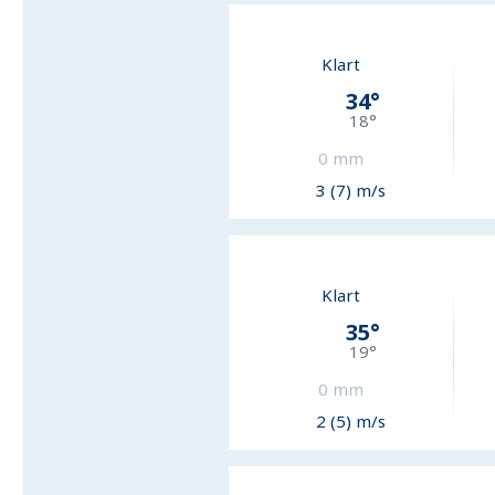
Klart
34
°
18
°
0
mm
3 (7) m/s
Klart
35
°
19
°
0
mm
2 (5) m/s