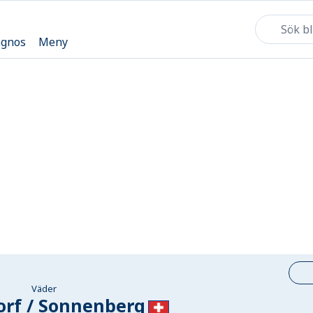
ognos
Meny
Väder
rf / Sonnenberg