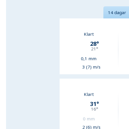
14 dagar
Klart
28
°
21
°
0,1
mm
3 (7) m/s
Klart
31
°
16
°
0
mm
2 (6) m/s