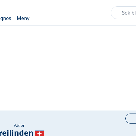
ognos
Meny
Väder
reilinden