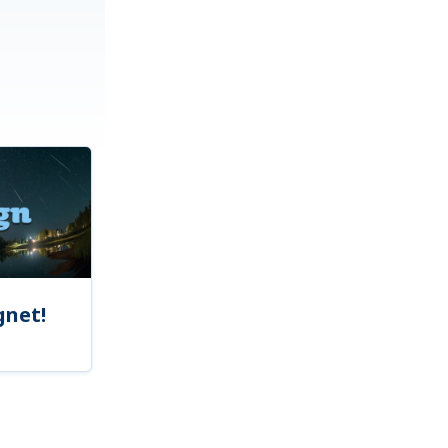
gnet!