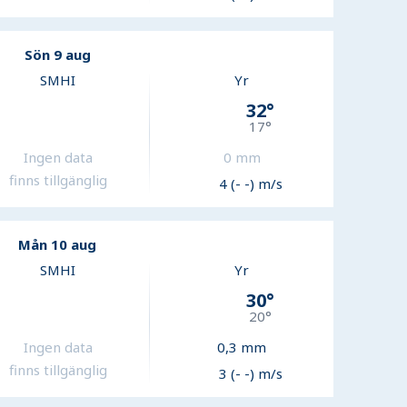
Sön 9 aug
SMHI
Yr
32
°
17
°
Ingen data
0
mm
finns tillgänglig
4 (- -) m/s
Mån 10 aug
SMHI
Yr
30
°
20
°
Ingen data
0,3
mm
finns tillgänglig
3 (- -) m/s