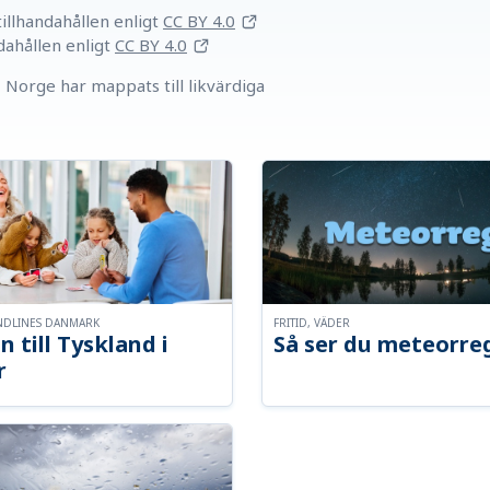
llhandahållen
enligt
CC BY 4.0
dahållen
enligt
CC BY 4.0
Norge har mappats till likvärdiga
NDLINES DANMARK
FRITID, VÄDER
n till Tyskland i
Så ser du meteorre
r