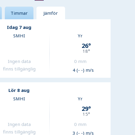
Timmar
Jämför
Idag 7 aug
SMHI
Yr
26
°
18
°
Ingen data
0
mm
finns tillgänglig
4 (- -) m/s
Lör 8 aug
SMHI
Yr
29
°
15
°
Ingen data
0
mm
finns tillgänglig
3 (- -) m/s