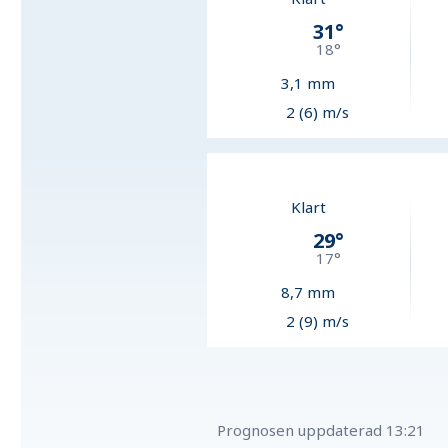
31
°
18
°
3,1
mm
2 (6) m/s
Klart
29
°
17
°
8,7
mm
2 (9) m/s
Prognosen uppdaterad
13:21