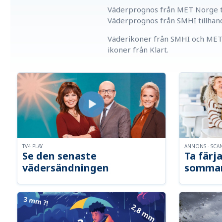
Väderprognos från MET Norge ti
Väderprognos från SMHI tillhan
Väderikoner från SMHI och MET 
ikoner från Klart.
TV4 PLAY
ANNONS - SCA
Se den senaste
Ta färja
vädersändningen
somma