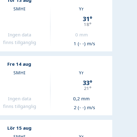
Tor 13 aug
SMHI
Yr
31
°
18
°
Ingen data
0
mm
finns tillgänglig
1 (- -) m/s
Fre 14 aug
SMHI
Yr
33
°
21
°
Ingen data
0,2
mm
finns tillgänglig
2 (- -) m/s
Lör 15 aug
SMHI
Yr