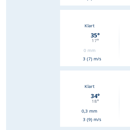
Klart
35
°
17
°
0
mm
3 (7) m/s
Klart
34
°
18
°
0,3
mm
3 (9) m/s