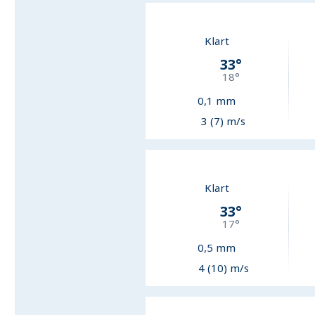
Klart
33
°
18
°
0,1
mm
3 (7) m/s
Klart
33
°
17
°
0,5
mm
4 (10) m/s