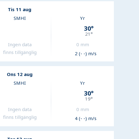
Tis 11 aug
SMHI
Yr
30
°
21
°
Ingen data
0
mm
finns tillgänglig
2 (- -) m/s
Ons 12 aug
SMHI
Yr
30
°
19
°
Ingen data
0
mm
finns tillgänglig
4 (- -) m/s