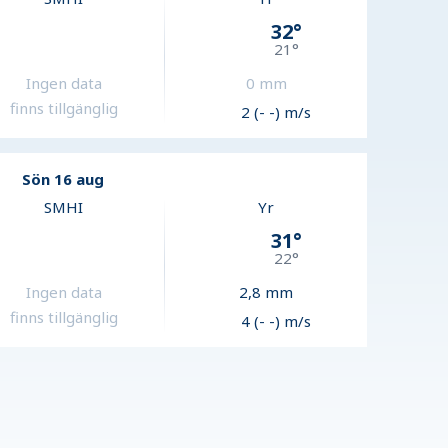
32
°
21
°
Ingen data
0
mm
finns tillgänglig
2 (- -) m/s
Sön 16 aug
SMHI
Yr
31
°
22
°
Ingen data
2,8
mm
finns tillgänglig
4 (- -) m/s