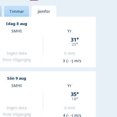
Timmar
Jämför
Idag 8 aug
SMHI
Yr
31
°
23
°
Ingen data
0
mm
finns tillgänglig
3 (- -) m/s
Sön 9 aug
SMHI
Yr
35
°
18
°
Ingen data
0
mm
finns tillgänglig
4 (- -) m/s