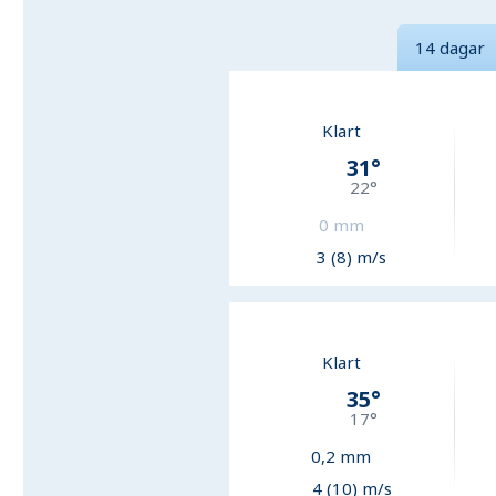
14 dagar
Klart
31
°
22
°
0
mm
3 (8) m/s
Klart
35
°
17
°
0,2
mm
4 (10) m/s