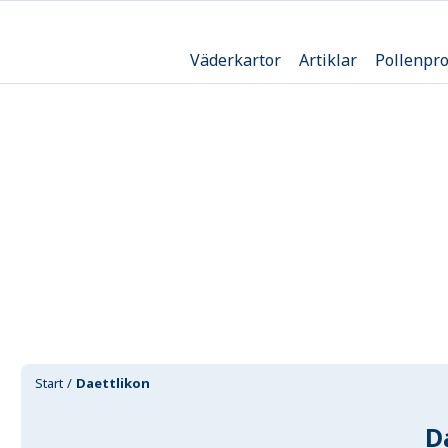
Väderkartor
Artiklar
Pollenpr
Start
Daettlikon
D