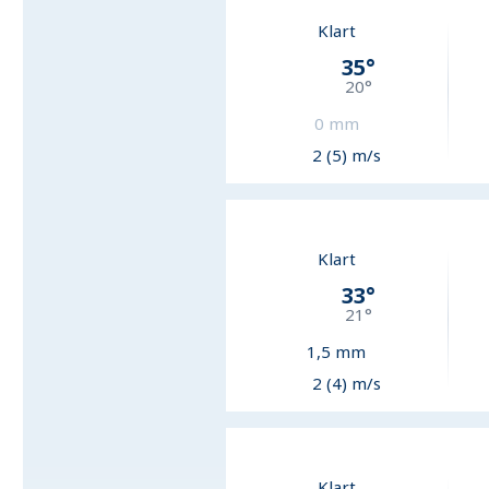
Klart
35
°
20
°
0
mm
2 (5) m/s
Klart
33
°
21
°
1,5
mm
2 (4) m/s
Klart