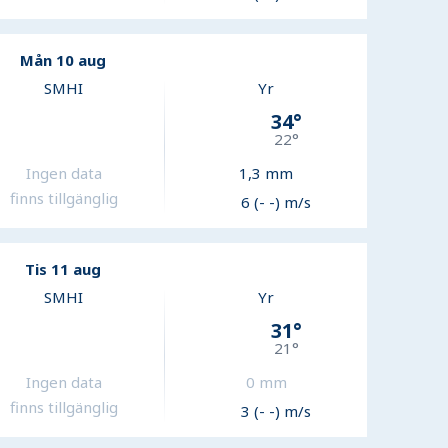
Mån 10 aug
SMHI
Yr
34
°
22
°
Ingen data
1,3
mm
finns tillgänglig
6 (- -) m/s
Tis 11 aug
SMHI
Yr
31
°
21
°
Ingen data
0
mm
finns tillgänglig
3 (- -) m/s