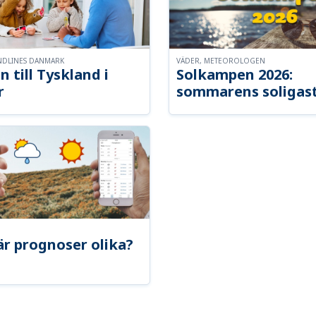
NDLINES DANMARK
VÄDER, METEOROLOGEN
n till Tyskland i
Solkampen 2026:
r
sommarens soligast
är prognoser olika?