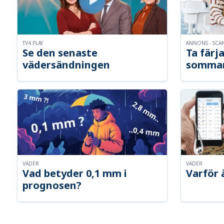
TV4 PLAY
ANNONS - SCA
Se den senaste
Ta färja
vädersändningen
somma
VÄDER
VÄDER
Vad betyder 0,1 mm i
Varför 
prognosen?