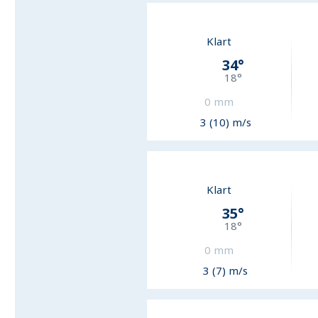
Klart
34
°
18
°
0
mm
3 (10) m/s
Klart
35
°
18
°
0
mm
3 (7) m/s