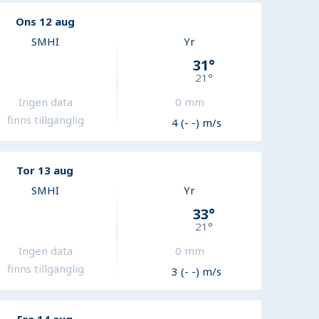
Ons 12 aug
SMHI
Yr
31
°
21
°
Ingen data
0
mm
finns tillgänglig
4 (- -) m/s
Tor 13 aug
SMHI
Yr
33
°
21
°
Ingen data
0
mm
finns tillgänglig
3 (- -) m/s