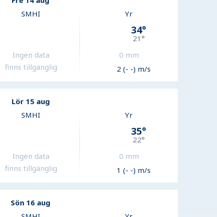
Fre 14 aug
SMHI
Yr
34
°
21
°
Ingen data
0
mm
finns tillgänglig
2 (- -) m/s
Lör 15 aug
SMHI
Yr
35
°
22
°
Ingen data
0
mm
finns tillgänglig
1 (- -) m/s
Sön 16 aug
SMHI
Yr