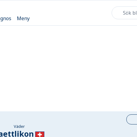
ognos
Meny
Väder
aettlikon