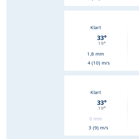
Klart
33
°
19
°
1,8
mm
4 (10) m/s
Klart
33
°
19
°
0
mm
3 (9) m/s