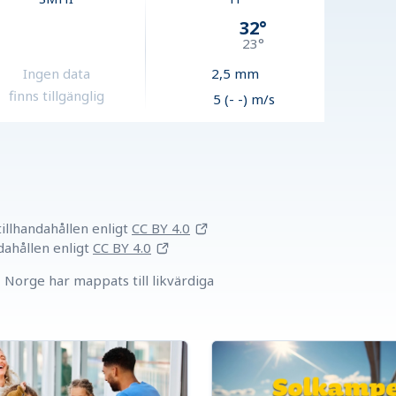
32
°
23
°
Ingen data
2,5
mm
finns tillgänglig
5 (- -) m/s
llhandahållen
enligt
CC BY 4.0
dahållen
enligt
CC BY 4.0
Norge har mappats till likvärdiga