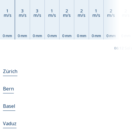
1
3
3
1
2
2
1
2
2
m/s
m/s
m/s
m/s
m/s
m/s
m/s
m/s
m/s
0 mm
0 mm
0 mm
0 mm
0 mm
0 mm
0 mm
0 mm
0 mm
06:12
Sol
Zürich
Bern
Basel
Vaduz