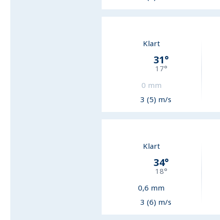
Klart
31
°
17
°
0
mm
3 (5) m/s
Klart
34
°
18
°
0,6
mm
3 (6) m/s