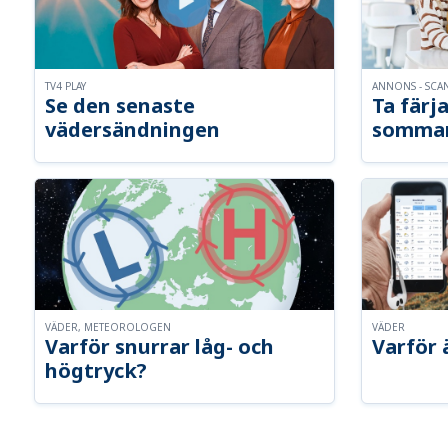
TV4 PLAY
ANNONS - SCA
Se den senaste
Ta färja
vädersändningen
somma
VÄDER, METEOROLOGEN
VÄDER
Varför snurrar låg- och
Varför 
högtryck?