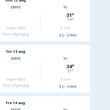
Ons 12 aug
SMHI
Yr
31
°
19
°
Ingen data
0
mm
finns tillgänglig
2 (- -) m/s
Tor 13 aug
SMHI
Yr
34
°
21
°
Ingen data
0
mm
finns tillgänglig
3 (- -) m/s
Fre 14 aug
SMHI
Yr