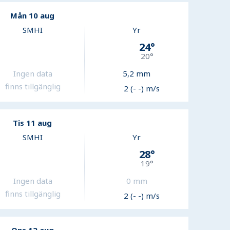
Mån 10 aug
SMHI
Yr
24
°
20
°
Ingen data
5,2
mm
finns tillgänglig
2 (- -) m/s
Tis 11 aug
SMHI
Yr
28
°
19
°
Ingen data
0
mm
finns tillgänglig
2 (- -) m/s