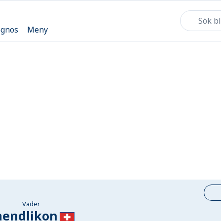
ognos
Meny
Väder
aendlikon