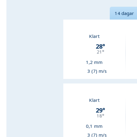
14 dagar
Klart
28
°
21
°
1,2
mm
3 (7) m/s
Klart
29
°
18
°
0,1
mm
3 (7) m/s