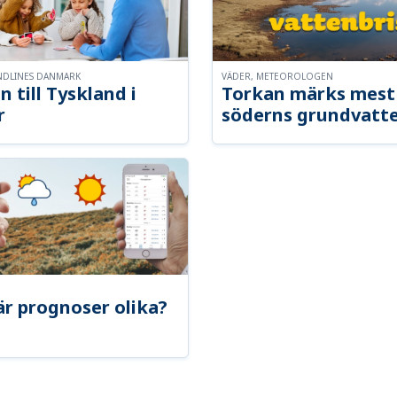
NDLINES DANMARK
VÄDER, METEOROLOGEN
n till Tyskland i
Torkan märks mest 
r
söderns grundvatt
är prognoser olika?