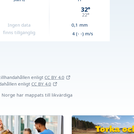
32
°
22
°
Ingen data
0,1
mm
finns tillgänglig
4 (- -) m/s
llhandahållen
enligt
CC BY 4.0
dahållen
enligt
CC BY 4.0
Norge har mappats till likvärdiga