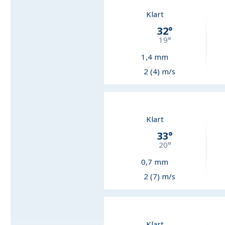
Klart
32
°
19
°
1,4
mm
2 (4) m/s
Klart
33
°
20
°
0,7
mm
2 (7) m/s
Klart