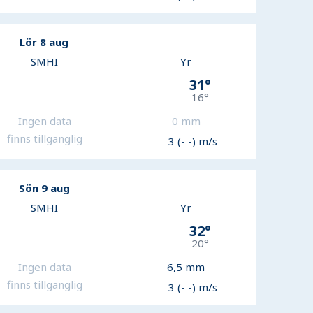
Lör 8 aug
SMHI
Yr
31
°
16
°
Ingen data
0
mm
finns tillgänglig
3 (- -) m/s
Sön 9 aug
SMHI
Yr
32
°
20
°
Ingen data
6,5
mm
finns tillgänglig
3 (- -) m/s