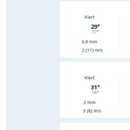
Klart
29
°
17
°
0,9
mm
2 (11) m/s
Klart
31
°
18
°
2
mm
3 (8) m/s