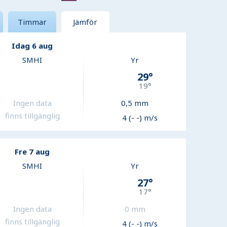
Timmar
Jämför
Idag 6 aug
SMHI
Yr
29
°
19
°
Ingen data
0,5
mm
finns tillgänglig
4 (- -) m/s
Fre 7 aug
SMHI
Yr
27
°
17
°
Ingen data
0
mm
finns tillgänglig
4 (- -) m/s