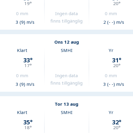
19
°
20
°
0
mm
Ingen data
0
mm
finns tillgänglig
3 (9) m/s
2 (- -) m/s
Ons 12 aug
Klart
SMHI
Yr
33
°
31
°
17
°
20
°
0
mm
Ingen data
0
mm
finns tillgänglig
3 (9) m/s
3 (- -) m/s
Tor 13 aug
Klart
SMHI
Yr
35
°
32
°
18
°
20
°