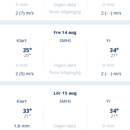
0
mm
Ingen data
0
mm
finns tillgänglig
2 (7) m/s
2 (- -) m/s
Fre 14 aug
Klart
SMHI
Yr
35
°
34
°
20
°
21
°
0
mm
Ingen data
0
mm
finns tillgänglig
2 (5) m/s
2 (- -) m/s
Lör 15 aug
Klart
SMHI
Yr
33
°
34
°
21
°
21
°
1,6
mm
Ingen data
0
mm