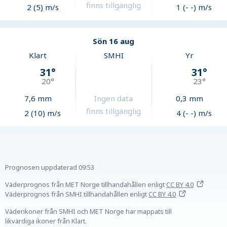
finns tillgänglig
2 (5) m/s
1 (- -) m/s
Sön 16 aug
Klart
SMHI
Yr
31
°
31
°
20
°
23
°
7,6
mm
Ingen data
0,3
mm
finns tillgänglig
2 (10) m/s
4 (- -) m/s
Prognosen uppdaterad
09:53
Väderprognos från MET Norge tillhandahållen
enligt
CC BY 4.0
Väderprognos från SMHI tillhandahållen
enligt
CC BY 4.0
Väderikoner från SMHI och MET Norge har mappats till
likvärdiga ikoner från Klart.