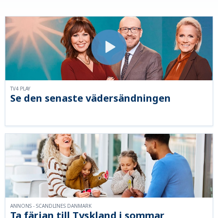
TV4 PLAY
Se den senaste vädersändningen
ANNONS - SCANDLINES DANMARK
Ta färjan till Tyskland i sommar