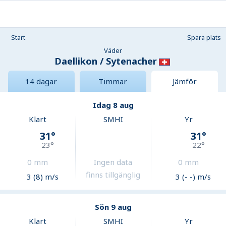
Start
Spara plats
Väder
Daellikon / Sytenacher
14 dagar
Timmar
Jämför
Idag 8 aug
Klart
SMHI
Yr
31
°
31
°
23
°
22
°
0
mm
Ingen data
0
mm
finns tillgänglig
3 (8) m/s
3 (- -) m/s
Sön 9 aug
Klart
SMHI
Yr