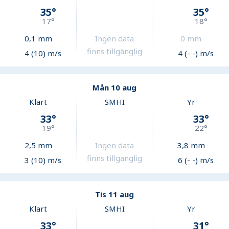
35
°
35
°
17
°
18
°
0,1
mm
Ingen data
0
mm
finns tillgänglig
4 (10) m/s
4 (- -) m/s
Mån 10 aug
Klart
SMHI
Yr
33
°
33
°
19
°
22
°
2,5
mm
Ingen data
3,8
mm
finns tillgänglig
3 (10) m/s
6 (- -) m/s
Tis 11 aug
Klart
SMHI
Yr
33
°
31
°