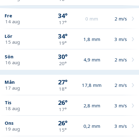
34°
Fre
0
mm
2
m/s
14 aug
17°
34°
Lör
1,8
mm
3
m/s
15 aug
19°
30°
Sön
4,9
mm
2
m/s
16 aug
20°
27°
Mån
17,8
mm
2
m/s
17 aug
18°
26°
Tis
2,8
mm
3
m/s
18 aug
17°
26°
Ons
0,2
mm
3
m/s
19 aug
15°