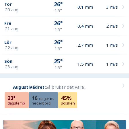
26°
Tor
0,1
mm
3
m/s
20 aug
15°
26°
Fre
0,4
mm
2
m/s
21 aug
15°
26°
Lör
2,7
mm
1
m/s
22 aug
15°
25°
Sön
1,5
mm
1
m/s
23 aug
15°
Augustivädret:
Så brukar det vara...
23°
16
45%
dagar m.
dagstemp
nederbörd
solsken