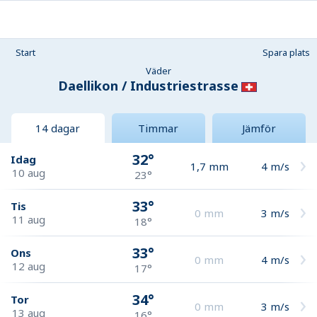
Start
Spara plats
Väder
Daellikon / Industriestrasse
14 dagar
Timmar
Jämför
32°
Idag
1,7
mm
4
m/s
10 aug
23°
33°
Tis
0
mm
3
m/s
11 aug
18°
33°
Ons
0
mm
4
m/s
12 aug
17°
34°
Tor
0
mm
3
m/s
13 aug
16°