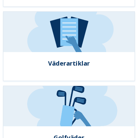
Väderartiklar
Golfväder