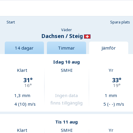
Start
Spara plats
Väder
Dachsen / Steig
14 dagar
Timmar
Jämför
Idag 10 aug
Klart
SMHI
Yr
31
°
33
°
16
°
19
°
1,3
mm
Ingen data
1
mm
finns tillgänglig
4 (10) m/s
5 (- -) m/s
Tis 11 aug
Klart
SMHI
Yr