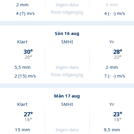
2
mm
Ingen data
0
mm
finns tillgänglig
4 (7) m/s
4 (- -) m/s
Sön 16 aug
Klart
SMHI
Yr
30
°
28
°
20
°
22
°
5,5
mm
Ingen data
2
mm
finns tillgänglig
2 (15) m/s
7 (- -) m/s
Mån 17 aug
Klart
SMHI
Yr
27
°
23
°
18
°
18
°
15
mm
Ingen data
9,5
mm