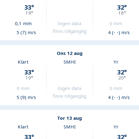
33
°
32
°
19
°
18
°
0,1
mm
Ingen data
0
mm
finns tillgänglig
5 (7) m/s
4 (- -) m/s
Ons 12 aug
Klart
SMHI
Yr
33
°
32
°
19
°
20
°
0
mm
Ingen data
0
mm
finns tillgänglig
5 (9) m/s
4 (- -) m/s
Tor 13 aug
Klart
SMHI
Yr
33
°
32
°