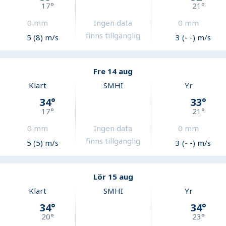
17
°
21
°
0
mm
Ingen data
0
mm
finns tillgänglig
5 (8) m/s
3 (- -) m/s
Fre 14 aug
Klart
SMHI
Yr
34
°
33
°
17
°
21
°
0
mm
Ingen data
0
mm
finns tillgänglig
5 (5) m/s
3 (- -) m/s
Lör 15 aug
Klart
SMHI
Yr
34
°
34
°
20
°
23
°