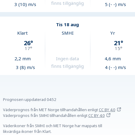
finns tillgänglig
3 (10) m/s
5 (- -) m/s
Tis 18 aug
Klart
SMHI
Yr
26
°
21
°
17
°
15
°
2,2
mm
Ingen data
4,6
mm
finns tillgänglig
3 (8) m/s
4 (- -) m/s
Prognosen uppdaterad
04:52
Väderprognos från MET Norge tillhandahållen
enligt
CC BY 4.0
Väderprognos från SMHI tillhandahållen
enligt
CC BY 4.0
Väderikoner från SMHI och MET Norge har mappats till
likvärdiga ikoner från Klart.