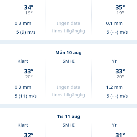
34
°
35
°
19
°
19
°
0,3
mm
Ingen data
0,1
mm
finns tillgänglig
5 (9) m/s
5 (- -) m/s
Mån 10 aug
Klart
SMHI
Yr
33
°
33
°
20
°
20
°
0,3
mm
Ingen data
1,2
mm
finns tillgänglig
5 (11) m/s
5 (- -) m/s
Tis 11 aug
Klart
SMHI
Yr
32
°
31
°