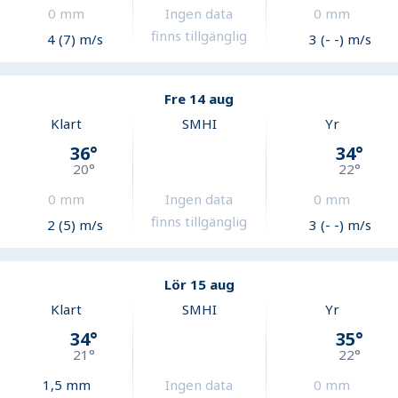
0
mm
Ingen data
0
mm
finns tillgänglig
4 (7) m/s
3 (- -) m/s
Fre 14 aug
Klart
SMHI
Yr
36
°
34
°
20
°
22
°
0
mm
Ingen data
0
mm
finns tillgänglig
2 (5) m/s
3 (- -) m/s
Lör 15 aug
Klart
SMHI
Yr
34
°
35
°
21
°
22
°
1,5
mm
Ingen data
0
mm