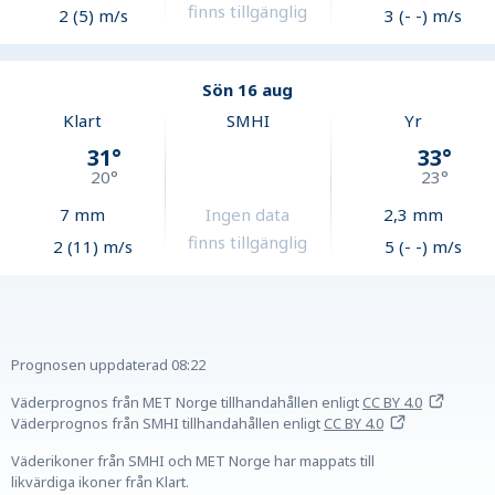
finns tillgänglig
2 (5) m/s
3 (- -) m/s
Sön 16 aug
Klart
SMHI
Yr
31
°
33
°
20
°
23
°
7
mm
Ingen data
2,3
mm
finns tillgänglig
2 (11) m/s
5 (- -) m/s
Prognosen uppdaterad
08:22
Väderprognos från MET Norge tillhandahållen
enligt
CC BY 4.0
Väderprognos från SMHI tillhandahållen
enligt
CC BY 4.0
Väderikoner från SMHI och MET Norge har mappats till
likvärdiga ikoner från Klart.