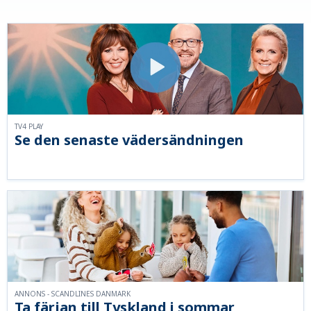
TV4 PLAY
Se den senaste vädersändningen
ANNONS - SCANDLINES DANMARK
Ta färjan till Tyskland i sommar