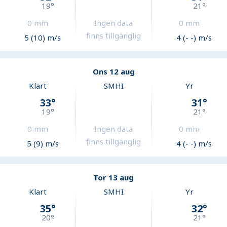
19
°
21
°
0
mm
Ingen data
0
mm
finns tillgänglig
5 (10) m/s
4 (- -) m/s
Ons 12 aug
Klart
SMHI
Yr
33
°
31
°
19
°
21
°
0
mm
Ingen data
0
mm
finns tillgänglig
5 (9) m/s
4 (- -) m/s
Tor 13 aug
Klart
SMHI
Yr
35
°
32
°
20
°
21
°