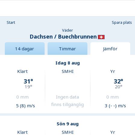
Start
Spara plats
Väder
Dachsen / Buechbrunnen
14 dagar
Timmar
Jämför
Idag 8 aug
Klart
SMHI
Yr
31
°
32
°
19
°
20
°
0
mm
Ingen data
0
mm
finns tillgänglig
5 (8) m/s
3 (- -) m/s
Sön 9 aug
Klart
SMHI
Yr