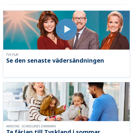
TV4 PLAY
Se den senaste vädersändningen
ANNONS - SCANDLINES DANMARK
Ta färjan till Tyskland i sommar