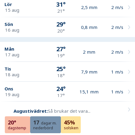
31°
Lör
2,5
mm
2
m/s
15 aug
21°
29°
Sön
0,8
mm
2
m/s
16 aug
20°
27°
Mån
2
mm
2
m/s
17 aug
19°
25°
Tis
7,9
mm
1
m/s
18 aug
18°
24°
Ons
15,1
mm
1
m/s
19 aug
17°
Augustivädret:
Så brukar det vara...
20°
17
45%
dagar m.
dagstemp
nederbörd
solsken