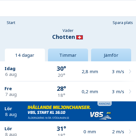
Start
Spara plats
Väder
Chotten
14 dagar
Timmar
Jämför
30°
Idag
2,8
mm
3
m/s
6 aug
20°
28°
Fre
0,2
mm
3
m/s
7 aug
18°
Lör
8 aug
31°
Lör
0
mm
2
m/s
8 aug
18°