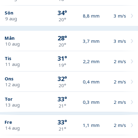
34°
Sön
8,8
mm
3
m/s
9 aug
20°
28°
Mån
3,7
mm
3
m/s
10 aug
20°
31°
Tis
2,2
mm
2
m/s
11 aug
19°
32°
Ons
0,4
mm
2
m/s
12 aug
20°
33°
Tor
0,3
mm
2
m/s
13 aug
21°
33°
Fre
1,1
mm
2
m/s
14 aug
21°