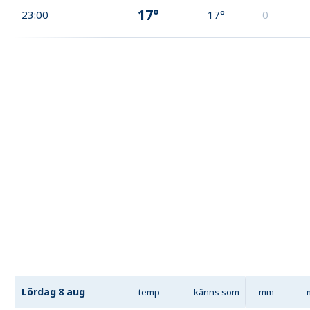
17°
23:00
17°
0
Lördag
8 aug
temp
känns som
mm