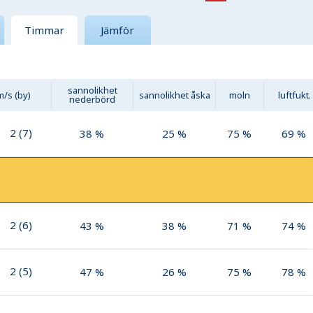
Timmar
Jämför
sannolikhet
m/s (by)
sannolikhet åska
moln
luftfukt.
nederbörd
2
(
7
)
38
%
25
%
75
%
69
%
2
(
6
)
43
%
38
%
71
%
74
%
2
(
5
)
47
%
26
%
75
%
78
%