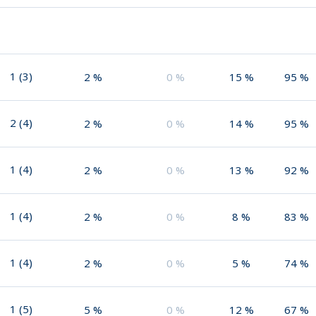
1
(
3
)
2
%
0
%
15
%
95
%
2
(
4
)
2
%
0
%
14
%
95
%
1
(
4
)
2
%
0
%
13
%
92
%
1
(
4
)
2
%
0
%
8
%
83
%
1
(
4
)
2
%
0
%
5
%
74
%
1
(
5
)
5
%
0
%
12
%
67
%