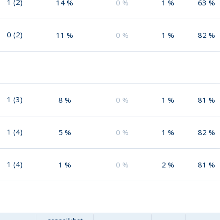
1
(
2
)
14
%
0
%
1
%
63
%
0
(
2
)
11
%
0
%
1
%
82
%
1
(
3
)
8
%
0
%
1
%
81
%
1
(
4
)
5
%
0
%
1
%
82
%
1
(
4
)
1
%
0
%
2
%
81
%