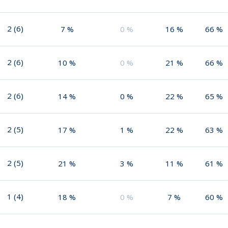
2
(
6
)
7
%
0
%
16
%
66
%
2
(
6
)
10
%
0
%
21
%
66
%
2
(
6
)
14
%
0
%
22
%
65
%
2
(
5
)
17
%
1
%
22
%
63
%
2
(
5
)
21
%
3
%
11
%
61
%
1
(
4
)
18
%
0
%
7
%
60
%