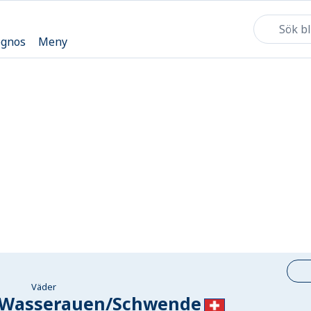
ognos
Meny
Väder
– Wasserauen/Schwende