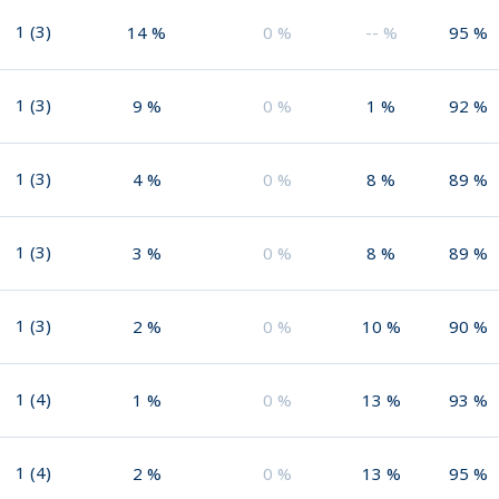
1
(
3
)
14
%
0
%
--
%
95
%
1
(
3
)
9
%
0
%
1
%
92
%
1
(
3
)
4
%
0
%
8
%
89
%
1
(
3
)
3
%
0
%
8
%
89
%
1
(
3
)
2
%
0
%
10
%
90
%
1
(
4
)
1
%
0
%
13
%
93
%
1
(
4
)
2
%
0
%
13
%
95
%