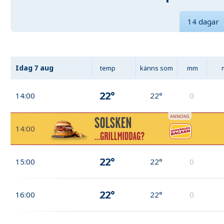
14 dagar
Idag
7 aug
temp
känns som
mm
22°
14:00
22°
0
14:00
22°
15:00
22°
0
22°
16:00
22°
0