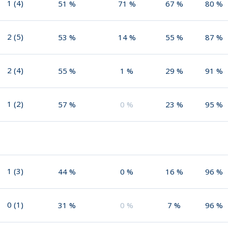
1
(
4
)
51
%
71
%
67
%
80
%
2
(
5
)
53
%
14
%
55
%
87
%
2
(
4
)
55
%
1
%
29
%
91
%
1
(
2
)
57
%
0
%
23
%
95
%
1
(
3
)
44
%
0
%
16
%
96
%
0
(
1
)
31
%
0
%
7
%
96
%