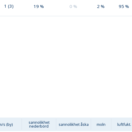
1
(
3
)
19
%
0
%
2
%
95
%
sannolikhet
m/s (by)
sannolikhet åska
moln
luftfukt.
nederbörd