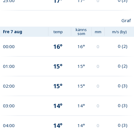
17°
23:00
17°
0
Graf
känns
Fre
7 aug
temp
mm
m/s (by)
som
16°
0
(
2
)
00:00
16°
0
15°
0
(
2
)
01:00
15°
0
15°
0
(
3
)
02:00
15°
0
14°
0
(
3
)
03:00
14°
0
14°
0
(
3
)
04:00
14°
0