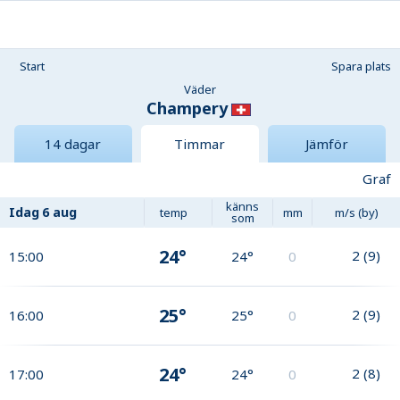
Start
Spara plats
Väder
Champery
14 dagar
Timmar
Jämför
Graf
känns
Idag
6 aug
temp
mm
m/s (by)
som
24°
2
(
9
)
15:00
24°
0
25°
2
(
9
)
16:00
25°
0
24°
2
(
8
)
17:00
24°
0