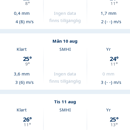
8
°
11
°
0,4
mm
Ingen data
1,7
mm
finns tillgänglig
4 (8) m/s
2 (- -) m/s
Mån 10 aug
Klart
SMHI
Yr
25
°
24
°
9
°
11
°
3,6
mm
Ingen data
0
mm
finns tillgänglig
3 (6) m/s
3 (- -) m/s
Tis 11 aug
Klart
SMHI
Yr
26
°
25
°
11
°
13
°