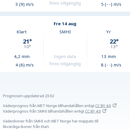
finns tillgänglig
3 (9) m/s
5 (- -) m/s
Fre 14 aug
Klart
SMHI
Yr
21
°
22
°
10
°
13
°
4,2
mm
Ingen data
13
mm
finns tillgänglig
4 (6) m/s
8 (- -) m/s
Prognosen uppdaterad
23:02
Väderprognos från MET Norge tillhandahållen
enligt
CC BY 4.0
Väderprognos från SMHI tillhandahållen
enligt
CC BY 4.0
Väderikoner från SMHI och MET Norge har mappats till
likvärdiga ikoner från Klart.