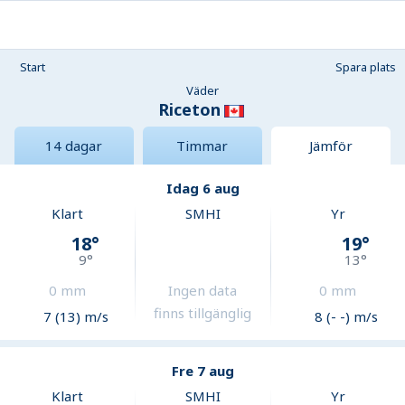
Start
Spara plats
Väder
Riceton
14 dagar
Timmar
Jämför
Idag 6 aug
Klart
SMHI
Yr
18
°
19
°
9
°
13
°
0
mm
Ingen data
0
mm
finns tillgänglig
7 (13) m/s
8 (- -) m/s
Fre 7 aug
Klart
SMHI
Yr