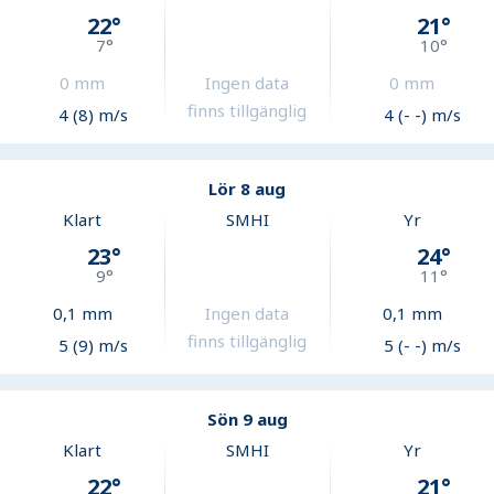
22
°
21
°
7
°
10
°
0
mm
Ingen data
0
mm
finns tillgänglig
4 (8) m/s
4 (- -) m/s
Lör 8 aug
Klart
SMHI
Yr
23
°
24
°
9
°
11
°
0,1
mm
Ingen data
0,1
mm
finns tillgänglig
5 (9) m/s
5 (- -) m/s
Sön 9 aug
Klart
SMHI
Yr
22
°
21
°