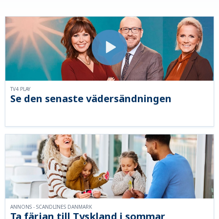
TV4 PLAY
Se den senaste vädersändningen
ANNONS - SCANDLINES DANMARK
Ta färjan till Tyskland i sommar