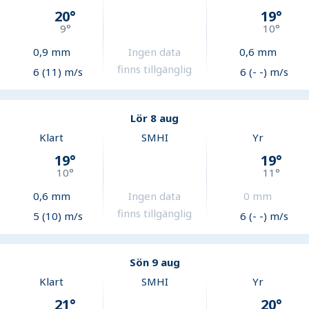
20
°
19
°
9
°
10
°
0,9
mm
Ingen data
0,6
mm
finns tillgänglig
6 (11) m/s
6 (- -) m/s
Lör 8 aug
Klart
SMHI
Yr
19
°
19
°
10
°
11
°
0,6
mm
Ingen data
0
mm
finns tillgänglig
5 (10) m/s
6 (- -) m/s
Sön 9 aug
Klart
SMHI
Yr
21
°
20
°