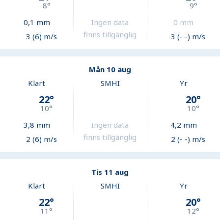
8
°
9
°
0,1
mm
Ingen data
0
mm
finns tillgänglig
3 (6) m/s
3 (- -) m/s
Mån 10 aug
Klart
SMHI
Yr
22
°
20
°
10
°
10
°
3,8
mm
Ingen data
4,2
mm
finns tillgänglig
2 (6) m/s
2 (- -) m/s
Tis 11 aug
Klart
SMHI
Yr
22
°
20
°
11
°
12
°