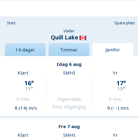
Start
Spara plats
Väder
Quill Lake
14 dagar
Timmar
Jämför
Idag 6 aug
Klart
SMHI
Yr
16
°
17
°
11
°
13
°
0
mm
Ingen data
0
mm
finns tillgänglig
8 (14) m/s
9 (- -) m/s
Fre 7 aug
Klart
SMHI
Yr