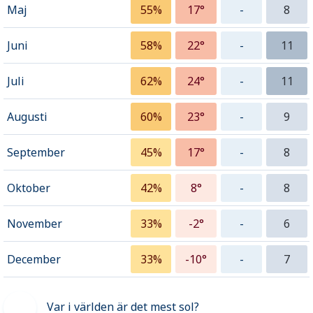
Maj
55%
17°
-
8
Juni
58%
22°
-
11
Juli
62%
24°
-
11
Augusti
60%
23°
-
9
September
45%
17°
-
8
Oktober
42%
8°
-
8
November
33%
-2°
-
6
December
33%
-10°
-
7
Var i världen är det mest sol?