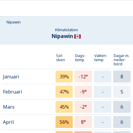
Nipawin
Klimatstation
Nipawin
Sol-
Dags-
Vatten-
Dagar m.
sken
temp
temp
neder­
börd
Januari
39%
-12°
-
8
Februari
47%
-9°
-
5
Mars
45%
-2°
-
6
April
56%
8°
-
6