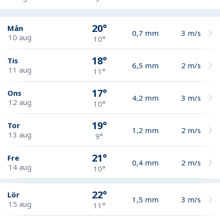
20°
Mån
0,7
mm
3
m/s
10 aug
10°
18°
Tis
6,5
mm
2
m/s
11 aug
11°
17°
Ons
4,2
mm
3
m/s
12 aug
10°
19°
Tor
1,2
mm
2
m/s
13 aug
9°
21°
Fre
0,4
mm
2
m/s
14 aug
10°
22°
Lör
1,5
mm
3
m/s
15 aug
11°