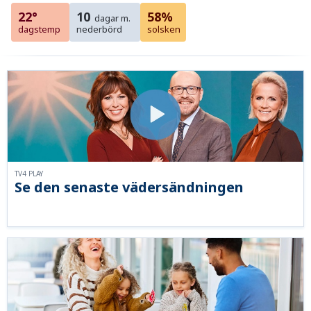
22°
10
58%
dagar m.
dagstemp
nederbörd
solsken
TV4 PLAY
Se den senaste vädersändningen