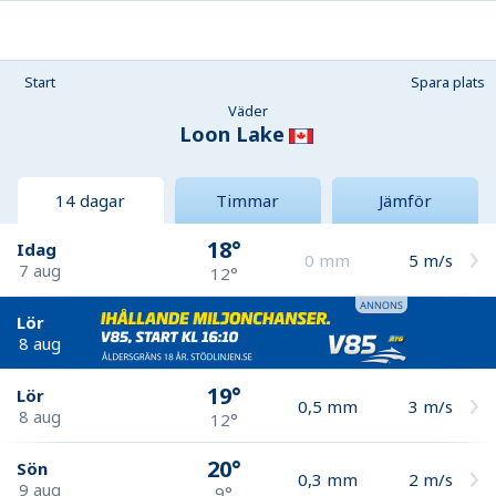
Start
Spara plats
Väder
Loon Lake
14 dagar
Timmar
Jämför
18°
Idag
0
mm
5
m/s
7 aug
12°
Lör
8 aug
19°
Lör
0,5
mm
3
m/s
8 aug
12°
20°
Sön
0,3
mm
2
m/s
9 aug
9°