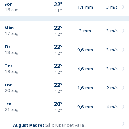
22°
Sön
1,1
mm
3
m/s
16 aug
11°
22°
Mån
3
mm
3
m/s
17 aug
12°
22°
Tis
0,6
mm
3
m/s
18 aug
12°
22°
Ons
4,6
mm
3
m/s
19 aug
12°
22°
Tor
1,6
mm
2
m/s
20 aug
12°
20°
Fre
9,6
mm
4
m/s
21 aug
12°
Augustivädret:
Så brukar det vara...