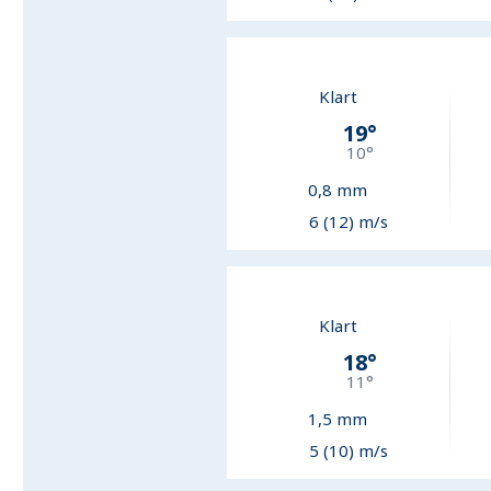
Klart
19
°
10
°
0,8
mm
6 (12) m/s
Klart
18
°
11
°
1,5
mm
5 (10) m/s