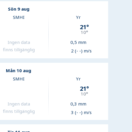
Sön 9 aug
SMHI
Yr
21
°
10
°
Ingen data
0,5
mm
finns tillgänglig
2 (- -) m/s
Mån 10 aug
SMHI
Yr
21
°
10
°
Ingen data
0,3
mm
finns tillgänglig
3 (- -) m/s