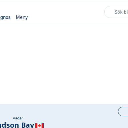
ognos
Meny
Väder
dson Bay