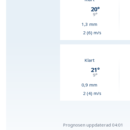
20
°
9
°
1,3
mm
2 (6) m/s
Klart
21
°
9
°
0,9
mm
2 (4) m/s
Prognosen uppdaterad
04:01