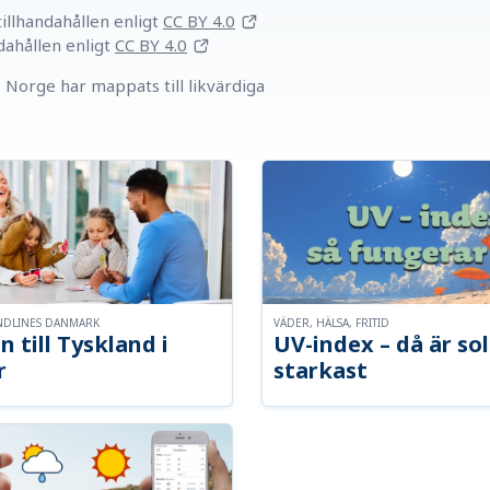
llhandahållen
enligt
CC BY 4.0
dahållen
enligt
CC BY 4.0
Norge har mappats till likvärdiga
NDLINES DANMARK
VÄDER, HÄLSA, FRITID
n till Tyskland i
UV-index – då är so
r
starkast