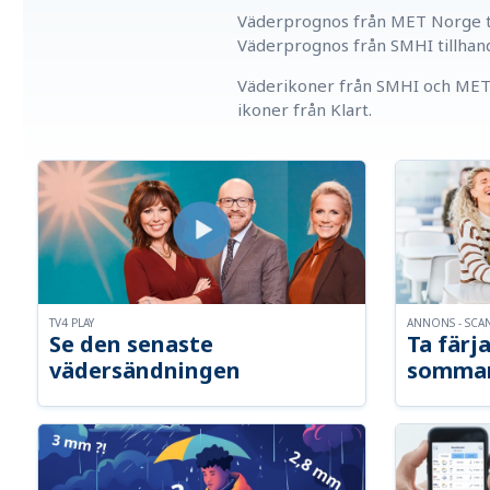
Väderprognos från MET Norge ti
Väderprognos från SMHI tillhan
Väderikoner från SMHI och MET 
ikoner från Klart.
TV4 PLAY
ANNONS - SCA
Se den senaste
Ta färja
vädersändningen
somma