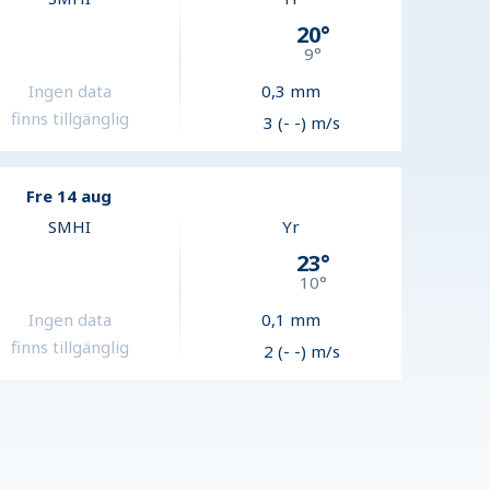
20
°
9
°
Ingen data
0,3
mm
finns tillgänglig
3 (- -) m/s
Fre 14 aug
SMHI
Yr
23
°
10
°
Ingen data
0,1
mm
finns tillgänglig
2 (- -) m/s