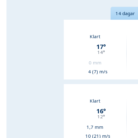
14 dagar
Klart
17
°
14
°
0
mm
4 (7) m/s
Klart
16
°
12
°
1,7
mm
10 (21) m/s