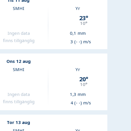
Tis 11 aug
SMHI
Yr
23
°
10
°
Ingen data
0,1
mm
finns tillgänglig
3 (- -) m/s
Ons 12 aug
SMHI
Yr
20
°
10
°
Ingen data
1,3
mm
finns tillgänglig
4 (- -) m/s
Tor 13 aug
SMHI
Yr