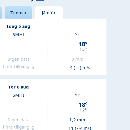
Timmar
Jämför
Idag 5 aug
SMHI
Yr
18
°
15
°
Ingen data
0
mm
finns tillgänglig
4 (- -) m/s
Tor 6 aug
SMHI
Yr
18
°
12
°
Ingen data
1,2
mm
finns tillgänglig
11 (- -) m/s