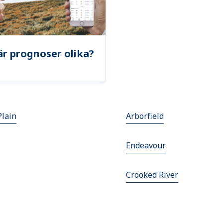
är prognoser olika?
Plain
Arborfield
Endeavour
Crooked River