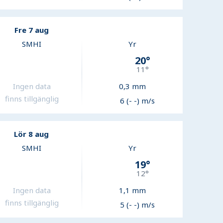
Fre 7 aug
SMHI
Yr
20
°
11
°
Ingen data
0,3
mm
finns tillgänglig
6 (- -) m/s
Lör 8 aug
SMHI
Yr
19
°
12
°
Ingen data
1,1
mm
finns tillgänglig
5 (- -) m/s