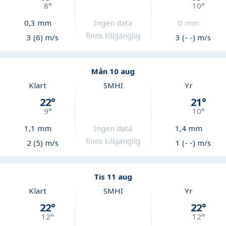
8
°
10
°
0,3
mm
Ingen data
0
mm
finns tillgänglig
3 (6) m/s
3 (- -) m/s
Mån 10 aug
Klart
SMHI
Yr
22
°
21
°
9
°
10
°
1,1
mm
Ingen data
1,4
mm
finns tillgänglig
2 (5) m/s
1 (- -) m/s
Tis 11 aug
Klart
SMHI
Yr
22
°
22
°
12
°
12
°