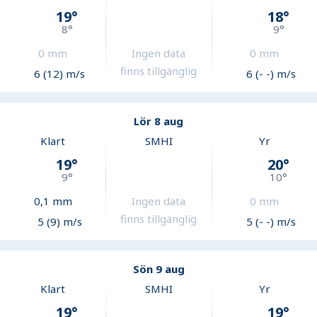
19
°
18
°
8
°
9
°
0
mm
Ingen data
0
mm
finns tillgänglig
6 (12) m/s
6 (- -) m/s
Lör 8 aug
Klart
SMHI
Yr
19
°
20
°
9
°
10
°
0,1
mm
Ingen data
0
mm
finns tillgänglig
5 (9) m/s
5 (- -) m/s
Sön 9 aug
Klart
SMHI
Yr
19
°
19
°