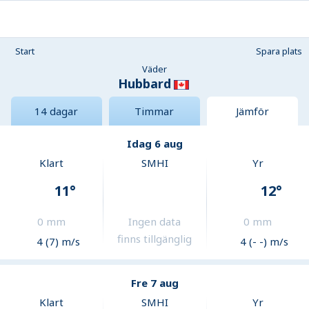
Start
Spara plats
Väder
Hubbard
14 dagar
Timmar
Jämför
Idag 6 aug
Klart
SMHI
Yr
11
°
12
°
0
mm
Ingen data
0
mm
finns tillgänglig
4 (7) m/s
4 (- -) m/s
Fre 7 aug
Klart
SMHI
Yr