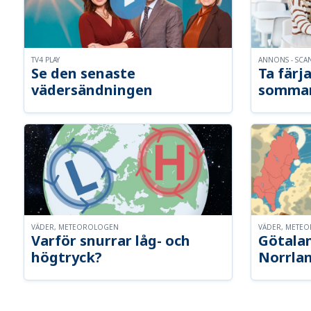
TV4 PLAY
ANNONS - SCA
Se den senaste
Ta färja
vädersändningen
somma
VÄDER, METEOROLOGEN
VÄDER, METE
Varför snurrar låg- och
Götalan
högtryck?
Norrla