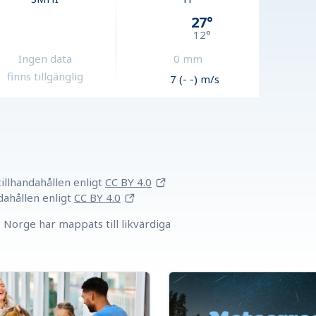
27
°
12
°
Ingen data
0
mm
finns tillgänglig
7 (- -) m/s
llhandahållen
enligt
CC BY 4.0
dahållen
enligt
CC BY 4.0
Norge har mappats till likvärdiga