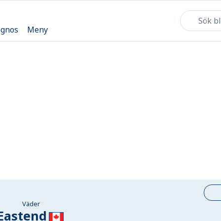
ognos
Meny
Väder
Eastend