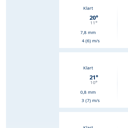
Klart
20
°
11
°
7,8
mm
4 (6) m/s
Klart
21
°
10
°
0,8
mm
3 (7) m/s
Klart