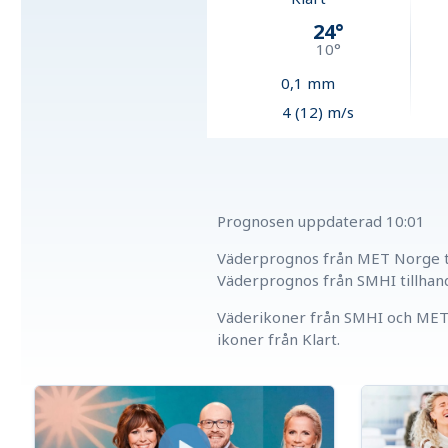
24
°
10
°
0,1
mm
4 (12) m/s
Prognosen uppdaterad
10:01
Väderprognos från MET Norge ti
Väderprognos från SMHI tillhan
Väderikoner från SMHI och MET 
ikoner från Klart.