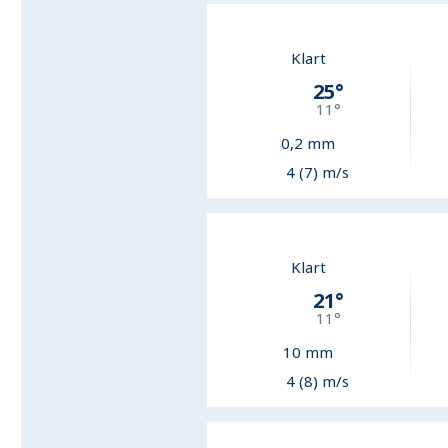
Klart
25
°
11
°
0,2
mm
4 (7) m/s
Klart
21
°
11
°
10
mm
4 (8) m/s