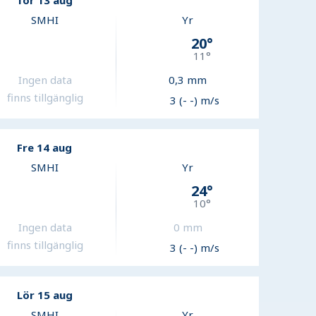
Tor 13 aug
SMHI
Yr
20
°
11
°
Ingen data
0,3
mm
finns tillgänglig
3 (- -) m/s
Fre 14 aug
SMHI
Yr
24
°
10
°
Ingen data
0
mm
finns tillgänglig
3 (- -) m/s
Lör 15 aug
SMHI
Yr