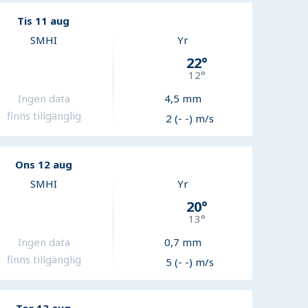
Tis 11 aug
SMHI
Yr
22
°
12
°
Ingen data
4,5
mm
finns tillgänglig
2 (- -) m/s
Ons 12 aug
SMHI
Yr
20
°
13
°
Ingen data
0,7
mm
finns tillgänglig
5 (- -) m/s