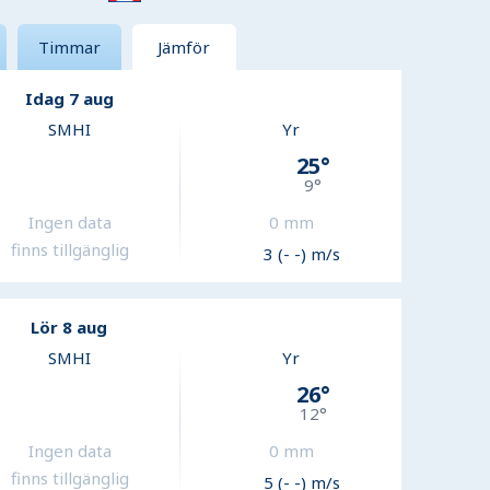
Timmar
Jämför
Idag 7 aug
SMHI
Yr
25
°
9
°
Ingen data
0
mm
finns tillgänglig
3 (- -) m/s
Lör 8 aug
SMHI
Yr
26
°
12
°
Ingen data
0
mm
finns tillgänglig
5 (- -) m/s