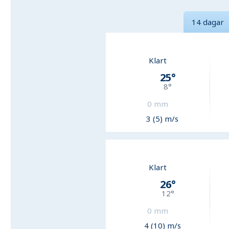
14 dagar
Klart
25
°
8
°
0
mm
3 (5) m/s
Klart
26
°
12
°
0
mm
4 (10) m/s