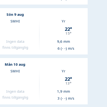
Sön 9 aug
SMHI
Yr
22
°
15
°
Ingen data
9,6
mm
finns tillgänglig
6 (- -) m/s
Mån 10 aug
SMHI
Yr
22
°
13
°
Ingen data
1,9
mm
finns tillgänglig
3 (- -) m/s