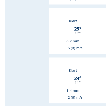
Klart
25
°
12
°
6,2
mm
6 (8) m/s
Klart
24
°
11
°
1,4
mm
2 (6) m/s