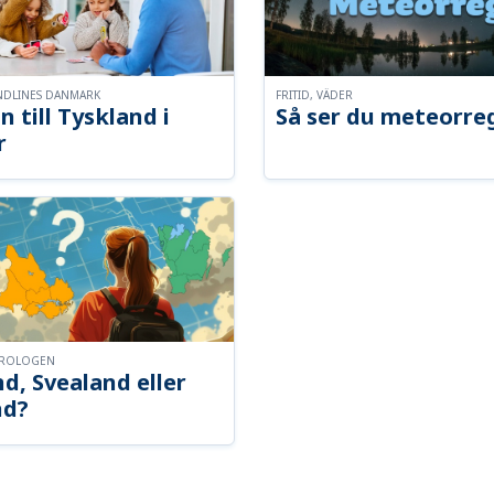
NDLINES DANMARK
FRITID, VÄDER
n till Tyskland i
Så ser du meteorre
r
OROLOGEN
d, Svealand eller
nd?