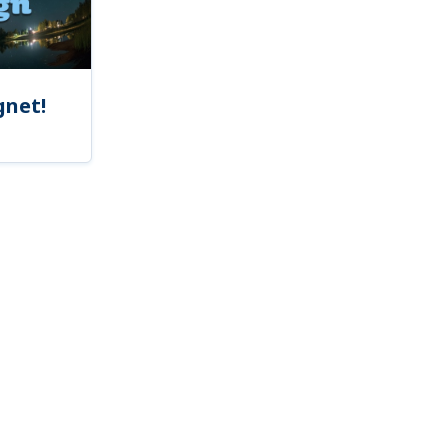
gnet!