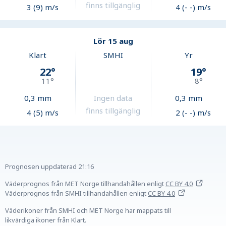
finns tillgänglig
3 (9) m/s
4 (- -) m/s
Lör 15 aug
Klart
SMHI
Yr
22
°
19
°
11
°
8
°
0,3
mm
Ingen data
0,3
mm
finns tillgänglig
4 (5) m/s
2 (- -) m/s
Prognosen uppdaterad
21:16
Väderprognos från MET Norge tillhandahållen
enligt
CC BY 4.0
Väderprognos från SMHI tillhandahållen
enligt
CC BY 4.0
Väderikoner från SMHI och MET Norge har mappats till
likvärdiga ikoner från Klart.