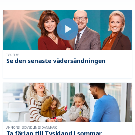
TV4 PLAY
Se den senaste vädersändningen
ANNONS - SCANDLINES DANMARK
Ta färjan till Tyskland i sommar