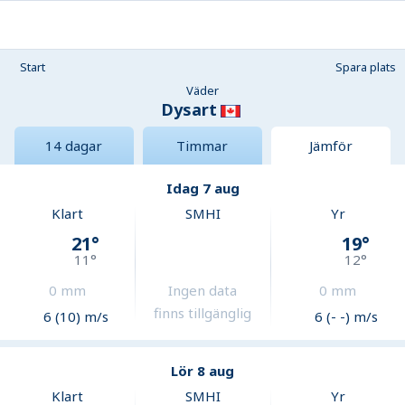
Start
Spara plats
Väder
Dysart
14 dagar
Timmar
Jämför
Idag 7 aug
Klart
SMHI
Yr
21
°
19
°
11
°
12
°
0
mm
Ingen data
0
mm
finns tillgänglig
6 (10) m/s
6 (- -) m/s
Lör 8 aug
Klart
SMHI
Yr