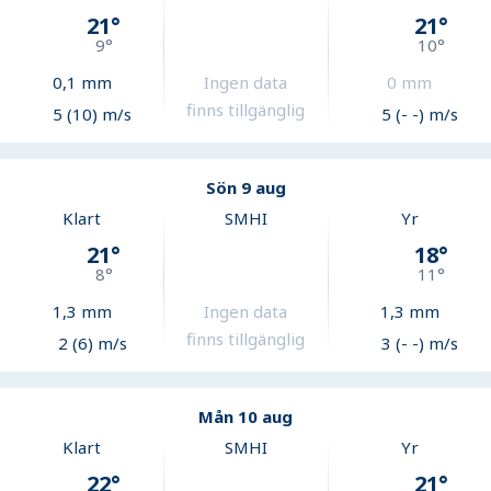
21
°
21
°
9
°
10
°
0,1
mm
Ingen data
0
mm
finns tillgänglig
5 (10) m/s
5 (- -) m/s
Sön 9 aug
Klart
SMHI
Yr
21
°
18
°
8
°
11
°
1,3
mm
Ingen data
1,3
mm
finns tillgänglig
2 (6) m/s
3 (- -) m/s
Mån 10 aug
Klart
SMHI
Yr
22
°
21
°