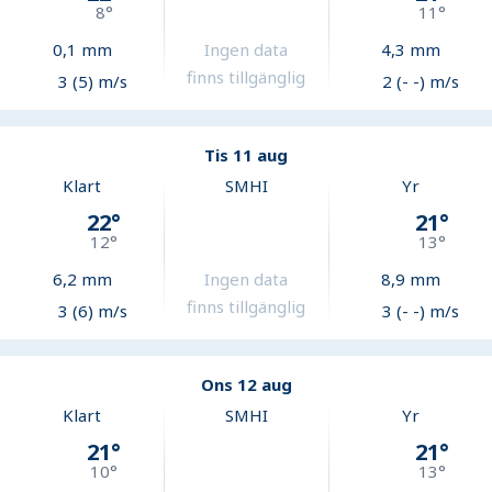
8
°
11
°
0,1
mm
Ingen data
4,3
mm
finns tillgänglig
3 (5) m/s
2 (- -) m/s
Tis 11 aug
Klart
SMHI
Yr
22
°
21
°
12
°
13
°
6,2
mm
Ingen data
8,9
mm
finns tillgänglig
3 (6) m/s
3 (- -) m/s
Ons 12 aug
Klart
SMHI
Yr
21
°
21
°
10
°
13
°