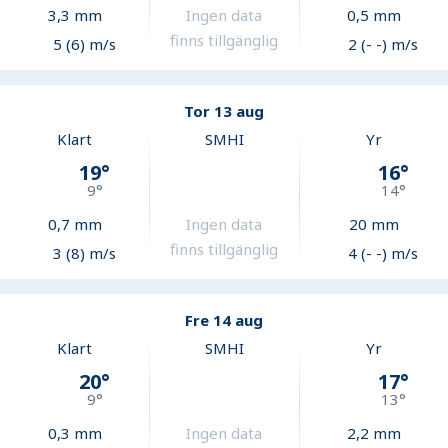
3,3
mm
Ingen data
0,5
mm
finns tillgänglig
5 (6) m/s
2 (- -) m/s
Tor 13 aug
Klart
SMHI
Yr
19
°
16
°
9
°
14
°
0,7
mm
Ingen data
20
mm
finns tillgänglig
3 (8) m/s
4 (- -) m/s
Fre 14 aug
Klart
SMHI
Yr
20
°
17
°
9
°
13
°
0,3
mm
Ingen data
2,2
mm