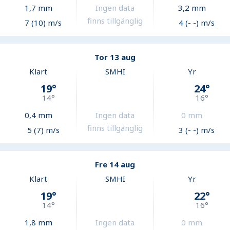
1,7
mm
Ingen data
3,2
mm
finns tillgänglig
7 (10) m/s
4 (- -) m/s
Tor 13 aug
Klart
SMHI
Yr
19
°
24
°
14
°
16
°
0,4
mm
Ingen data
0
mm
finns tillgänglig
5 (7) m/s
3 (- -) m/s
Fre 14 aug
Klart
SMHI
Yr
19
°
22
°
14
°
16
°
1,8
mm
Ingen data
0
mm