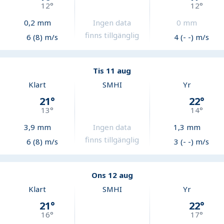
12
°
12
°
0,2
mm
Ingen data
0
mm
finns tillgänglig
6 (8) m/s
4 (- -) m/s
Tis 11 aug
Klart
SMHI
Yr
21
°
22
°
13
°
14
°
3,9
mm
Ingen data
1,3
mm
finns tillgänglig
6 (8) m/s
3 (- -) m/s
Ons 12 aug
Klart
SMHI
Yr
21
°
22
°
16
°
17
°