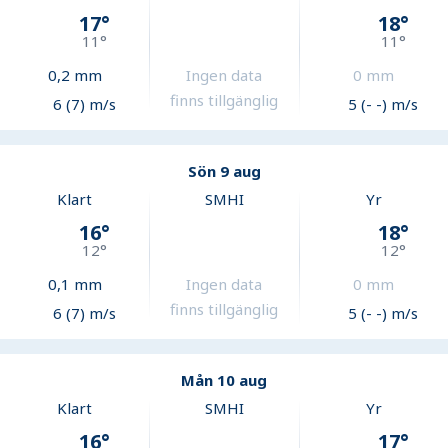
17
°
18
°
11
°
11
°
0,2
mm
Ingen data
0
mm
finns tillgänglig
6 (7) m/s
5 (- -) m/s
Sön 9 aug
Klart
SMHI
Yr
16
°
18
°
12
°
12
°
0,1
mm
Ingen data
0
mm
finns tillgänglig
6 (7) m/s
5 (- -) m/s
Mån 10 aug
Klart
SMHI
Yr
16
°
17
°