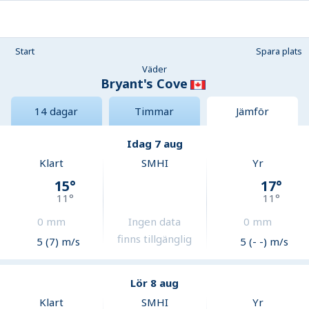
Start
Spara plats
Väder
Bryant's Cove
14 dagar
Timmar
Jämför
Idag 7 aug
Klart
SMHI
Yr
15
°
17
°
11
°
11
°
0
mm
Ingen data
0
mm
finns tillgänglig
5 (7) m/s
5 (- -) m/s
Lör 8 aug
Klart
SMHI
Yr