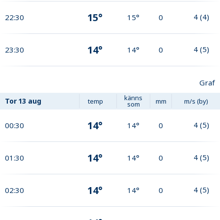
15°
4
(
4
)
22:30
15°
0
14°
4
(
5
)
23:30
14°
0
Graf
känns
Tor
13 aug
temp
mm
m/s (by)
som
14°
4
(
5
)
00:30
14°
0
14°
4
(
5
)
01:30
14°
0
14°
4
(
5
)
02:30
14°
0