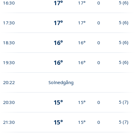
17°
5
(
6
)
16:30
17°
0
17°
5
(
6
)
17:30
17°
0
16°
5
(
6
)
18:30
16°
0
16°
5
(
6
)
19:30
16°
0
20:22
Solnedgång
15°
5
(
7
)
20:30
15°
0
15°
5
(
7
)
21:30
15°
0