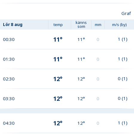
Graf
känns
Lör
8 aug
temp
mm
m/s (by)
som
11°
1
(
1
)
00:30
11°
0
11°
1
(
1
)
01:30
11°
0
12°
0
(
1
)
02:30
12°
0
12°
0
(
1
)
03:30
12°
0
12°
1
(
1
)
04:30
12°
0