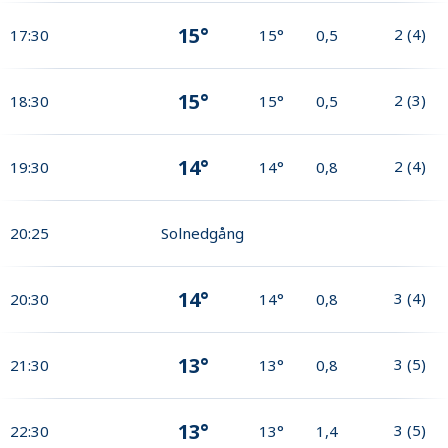
15°
2
(
4
)
17:30
15°
0,5
15°
2
(
3
)
18:30
15°
0,5
14°
2
(
4
)
19:30
14°
0,8
20:25
Solnedgång
14°
3
(
4
)
20:30
14°
0,8
13°
3
(
5
)
21:30
13°
0,8
13°
3
(
5
)
22:30
13°
1,4