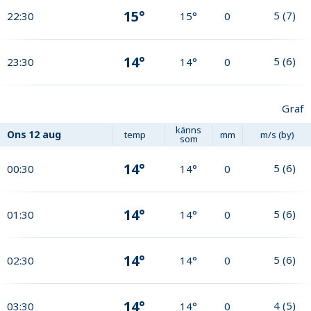
15°
5
(
7
)
22:30
15°
0
14°
5
(
6
)
23:30
14°
0
Graf
känns
Ons
12 aug
temp
mm
m/s (by)
som
14°
5
(
6
)
00:30
14°
0
14°
5
(
6
)
01:30
14°
0
14°
5
(
6
)
02:30
14°
0
14°
4
(
5
)
03:30
14°
0