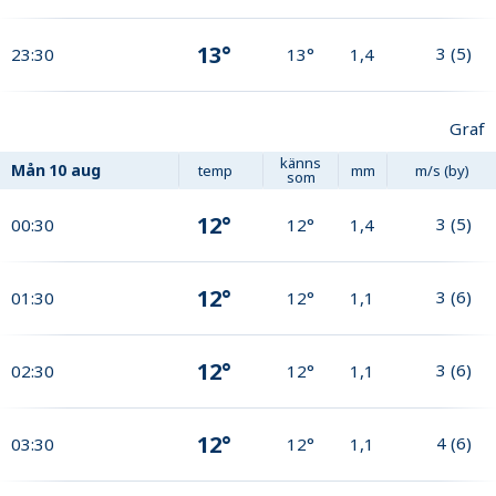
13°
3
(
5
)
23:30
13°
1,4
Graf
känns
Mån
10 aug
temp
mm
m/s (by)
som
12°
3
(
5
)
00:30
12°
1,4
12°
3
(
6
)
01:30
12°
1,1
12°
3
(
6
)
02:30
12°
1,1
12°
4
(
6
)
03:30
12°
1,1