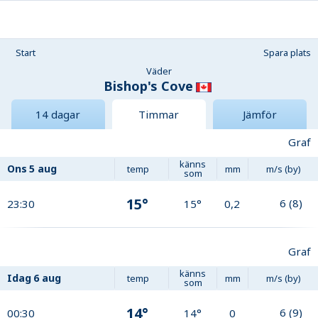
Start
Spara plats
Väder
Bishop's Cove
14 dagar
Timmar
Jämför
Graf
känns
Ons
5 aug
temp
mm
m/s (by)
som
15°
6
(
8
)
23:30
15°
0,2
Graf
känns
Idag
6 aug
temp
mm
m/s (by)
som
14°
6
(
9
)
00:30
14°
0