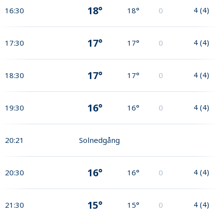
18°
4
(
4
)
16:30
18°
0
17°
4
(
4
)
17:30
17°
0
17°
4
(
4
)
18:30
17°
0
16°
4
(
4
)
19:30
16°
0
20:21
Solnedgång
16°
4
(
4
)
20:30
16°
0
15°
4
(
4
)
21:30
15°
0