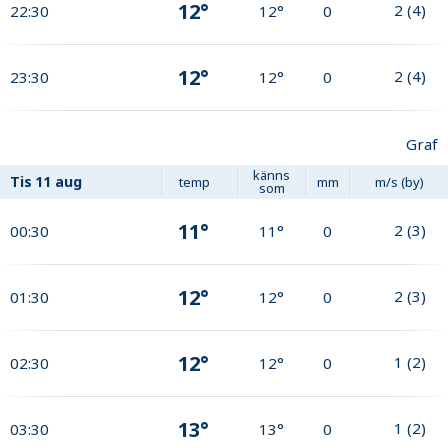
12°
2
(
4
)
22:30
12°
0
12°
2
(
4
)
23:30
12°
0
Graf
känns
Tis
11 aug
temp
mm
m/s (by)
som
11°
2
(
3
)
00:30
11°
0
12°
2
(
3
)
01:30
12°
0
12°
1
(
2
)
02:30
12°
0
13°
1
(
2
)
03:30
13°
0