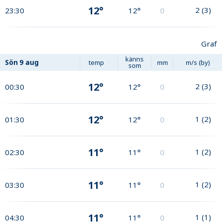
12°
2
(
3
)
23:30
12°
0
Graf
känns
Sön
9 aug
temp
mm
m/s (by)
som
12°
2
(
3
)
00:30
12°
0
12°
1
(
2
)
01:30
12°
0
11°
1
(
2
)
02:30
11°
0
11°
1
(
2
)
03:30
11°
0
11°
1
(
1
)
04:30
11°
0