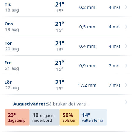
21°
Tis
0,2
mm
4
m/s
18 aug
15°
21°
Ons
0,5
mm
4
m/s
19 aug
15°
21°
Tor
0,4
mm
4
m/s
20 aug
16°
21°
Fre
0,9
mm
7
m/s
21 aug
15°
21°
Lör
17,2
mm
7
m/s
22 aug
15°
Augustivädret:
Så brukar det vara...
23°
10
50%
14°
dagar m.
dagstemp
nederbörd
solsken
vatten temp