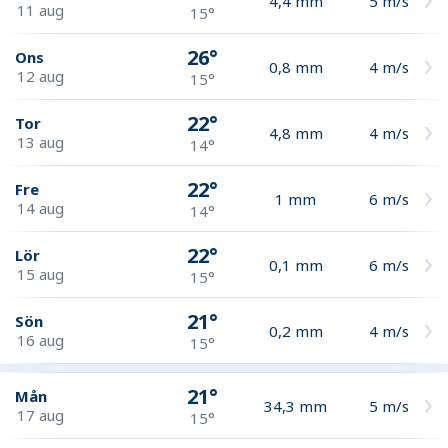
4,4
mm
5
m/s
11 aug
15°
26°
Ons
0,8
mm
4
m/s
12 aug
15°
22°
Tor
4,8
mm
4
m/s
13 aug
14°
22°
Fre
1
mm
6
m/s
14 aug
14°
22°
Lör
0,1
mm
6
m/s
15 aug
15°
21°
Sön
0,2
mm
4
m/s
16 aug
15°
21°
Mån
34,3
mm
5
m/s
17 aug
15°