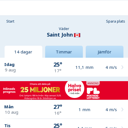
Start
Spara plats
Väder
Saint John
14 dagar
Timmar
Jämför
25°
Idag
11,1
mm
4
m/s
9 aug
17°
27°
Mån
1
mm
4
m/s
10 aug
16°
25°
Tis