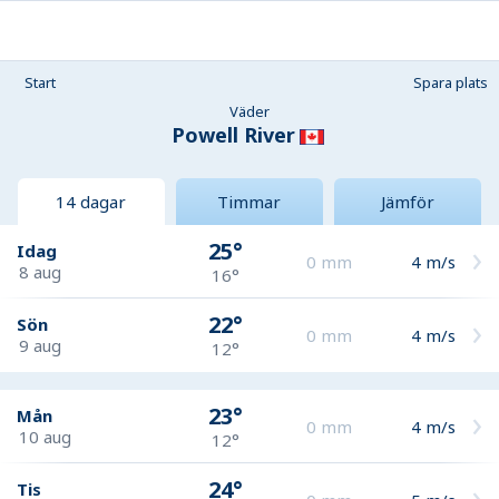
Start
Spara plats
Väder
Powell River
14 dagar
Timmar
Jämför
25°
Idag
0
mm
4
m/s
8 aug
16°
22°
Sön
0
mm
4
m/s
9 aug
12°
23°
Mån
0
mm
4
m/s
10 aug
12°
24°
Tis