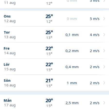
0
mm
5
m/s
11 aug
12°
25°
Ons
0
mm
5
m/s
12 aug
12°
25°
Tor
0,1
mm
4
m/s
13 aug
13°
22°
Fre
0,2
mm
2
m/s
14 aug
15°
22°
Lör
0,4
mm
2
m/s
15 aug
15°
21°
Sön
1
mm
2
m/s
16 aug
15°
20°
Mån
2,5
mm
2
m/s
17 aug
15°