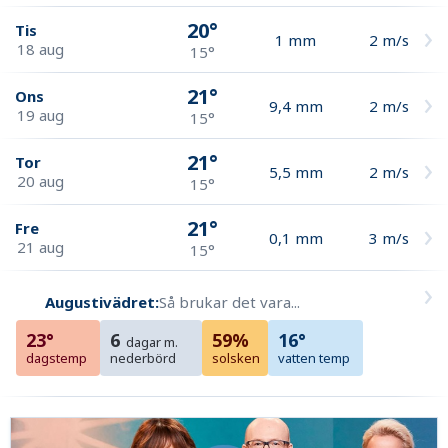
20°
Tis
1
mm
2
m/s
18 aug
15°
21°
Ons
9,4
mm
2
m/s
19 aug
15°
21°
Tor
5,5
mm
2
m/s
20 aug
15°
21°
Fre
0,1
mm
3
m/s
21 aug
15°
Augustivädret:
Så brukar det vara...
23°
6
59%
16°
dagar m.
dagstemp
nederbörd
solsken
vatten temp