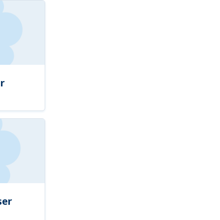
r
ser