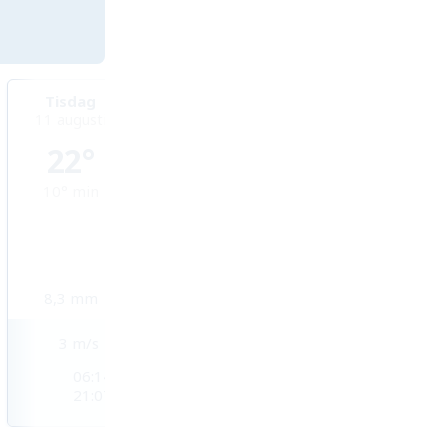
Tisdag
Onsdag
Torsdag
11 augusti
12 augusti
13 augusti
22°
19°
18°
10°
min
11°
min
10°
min
8,3
mm
6,4
mm
4,4
mm
3
m/s
3
m/s
3
m/s
06:14
06:15
06:17
21:07
21:05
21:03