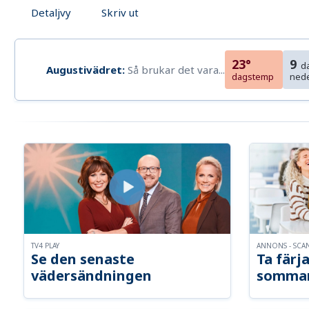
Detaljvy
Skriv ut
23°
9
d
Augustivädret:
Så brukar det vara...
dagstemp
ned
TV4 PLAY
ANNONS - SCA
Se den senaste
Ta färja
vädersändningen
somma