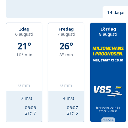
14 dagar
Idag
Fredag
Lördag
6 augusti
7 augusti
8 augusti
21°
26°
10°
min
8°
min
0
mm
0
mm
7
m/s
4
m/s
06:06
06:07
21:17
21:15