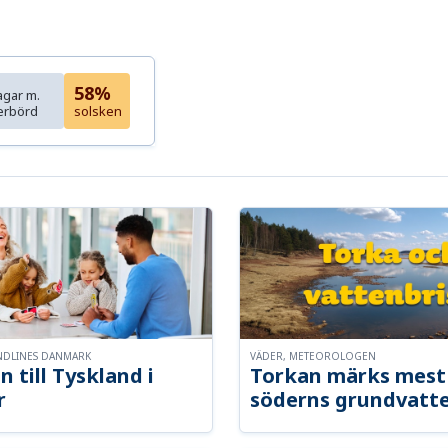
58%
agar m.
erbörd
solsken
NDLINES DANMARK
VÄDER, METEOROLOGEN
n till Tyskland i
Torkan märks mest 
r
söderns grundvatt