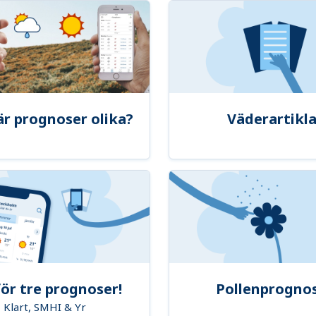
är prognoser olika?
Väderartikla
ör tre prognoser!
Pollenprogno
Klart, SMHI & Yr