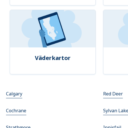
Väderkartor
Calgary
Red Deer
Cochrane
Sylvan Lak
Strathmore
Innisfail