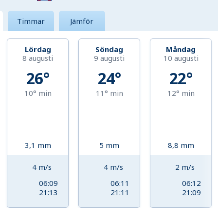
Timmar
Jämför
Lördag
Söndag
Måndag
8 augusti
9 augusti
10 augusti
26°
24°
22°
10°
min
11°
min
12°
min
3,1
mm
5
mm
8,8
mm
4
m/s
4
m/s
2
m/s
06:09
06:11
06:12
21:13
21:11
21:09