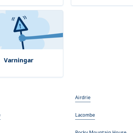
Varningar
Airdrie
e
Lacombe
Rocky Mountain House