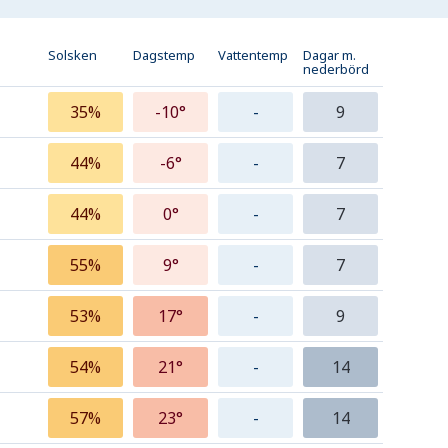
Solsken
Dagstemp
Vattentemp
Dagar m.
nederbörd
35%
-10°
-
9
44%
-6°
-
7
44%
0°
-
7
55%
9°
-
7
53%
17°
-
9
54%
21°
-
14
57%
23°
-
14