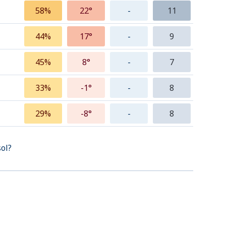
58%
22°
-
11
44%
17°
-
9
45%
8°
-
7
33%
-1°
-
8
29%
-8°
-
8
sol?