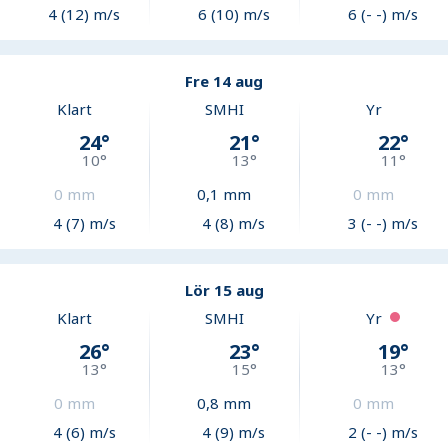
4 (12) m/s
6 (10) m/s
6 (- -) m/s
Fre 14 aug
Klart
SMHI
Yr
24
°
21
°
22
°
10
°
13
°
11
°
0
mm
0,1
mm
0
mm
4 (7) m/s
4 (8) m/s
3 (- -) m/s
Lör 15 aug
Klart
SMHI
Yr
26
°
23
°
19
°
13
°
15
°
13
°
0
mm
0,8
mm
0
mm
4 (6) m/s
4 (9) m/s
2 (- -) m/s