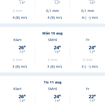
14
°
12
°
16
°
0
mm
0,1
mm
0,1
mm
4 (8) m/s
4 (9) m/s
4 (- -) m/s
Mån 10 aug
Klart
SMHI
Yr
26
°
24
°
24
°
13
°
16
°
12
°
0
mm
0
mm
0
mm
3 (6) m/s
3 (6) m/s
3 (- -) m/s
Tis 11 aug
Klart
SMHI
Yr
26
°
24
°
22
°
14
°
14
°
15
°