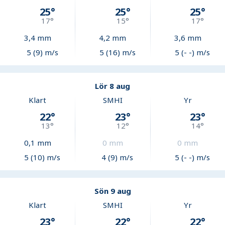
25
°
25
°
25
°
17
°
15
°
17
°
3,4
mm
4,2
mm
3,6
mm
5 (9) m/s
5 (16) m/s
5 (- -) m/s
Lör 8 aug
Klart
SMHI
Yr
22
°
23
°
23
°
13
°
12
°
14
°
0,1
mm
0
mm
0
mm
5 (10) m/s
4 (9) m/s
5 (- -) m/s
Sön 9 aug
Klart
SMHI
Yr
23
°
22
°
22
°