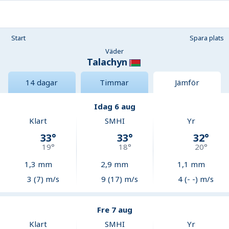
Start
Spara plats
Väder
Talachyn
14 dagar
Timmar
Jämför
Idag 6 aug
Klart
SMHI
Yr
33
°
33
°
32
°
19
°
18
°
20
°
1,3
mm
2,9
mm
1,1
mm
3 (7) m/s
9 (17) m/s
4 (- -) m/s
Fre 7 aug
Klart
SMHI
Yr