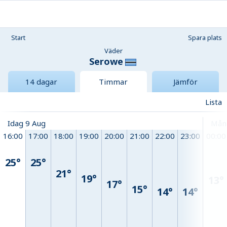
Start
Spara plats
Väder
Serowe
14 dagar
Timmar
Jämför
Lista
Idag 9 Aug
Mån
16:00
17:00
18:00
19:00
20:00
21:00
22:00
23:00
00:00
25°
25°
21°
19°
13°
17°
15°
14°
14°