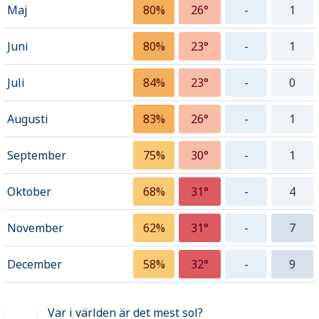
Maj
80%
26°
-
1
Juni
80%
23°
-
1
Juli
84%
23°
-
0
Augusti
83%
26°
-
1
September
75%
30°
-
1
Oktober
68%
31°
-
4
November
62%
31°
-
7
December
58%
32°
-
9
Var i världen är det mest sol?