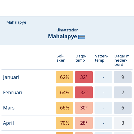
Mahalapye
Klimatstation
Mahalapye
Sol-
Dags-
Vatten-
Dagar m.
sken
temp
temp
neder­
börd
Januari
62%
32°
-
9
Februari
64%
32°
-
7
Mars
66%
30°
-
6
April
70%
28°
-
3