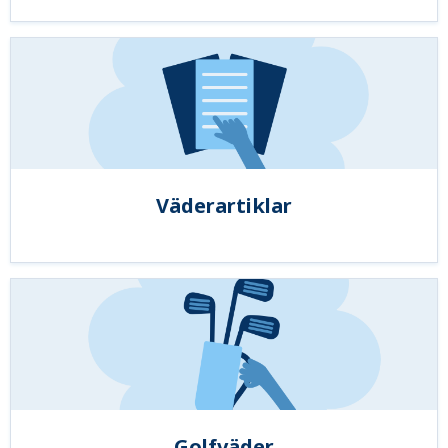
Väderartiklar
Golfväder