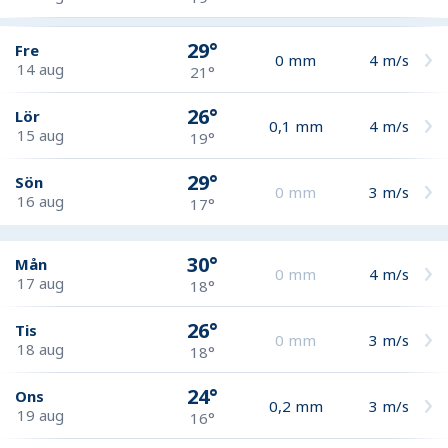
29°
Fre
0
mm
4
m/s
14 aug
21°
26°
Lör
0,1
mm
4
m/s
15 aug
19°
29°
Sön
0
mm
3
m/s
16 aug
17°
30°
Mån
0
mm
4
m/s
17 aug
18°
26°
Tis
0
mm
3
m/s
18 aug
18°
24°
Ons
0,2
mm
3
m/s
19 aug
16°