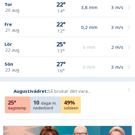
22°
Tor
3,8
mm
3
m/s
20 aug
14°
22°
Fre
0,2
mm
3
m/s
21 aug
12°
25°
Lör
0
mm
2
m/s
22 aug
13°
27°
Sön
0
mm
3
m/s
23 aug
16°
Augustivädret:
Så brukar det vara...
25°
10
49%
dagar m.
dagstemp
nederbörd
solsken