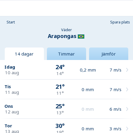
Start
Spara plats
Väder
Arapongas
14 dagar
Timmar
Jämför
24°
Idag
0,2
mm
7
m/s
10 aug
14°
21°
Tis
0
mm
7
m/s
11 aug
11°
25°
Ons
0
mm
6
m/s
12 aug
13°
30°
Tor
0
mm
3
m/s
13 aug
19°