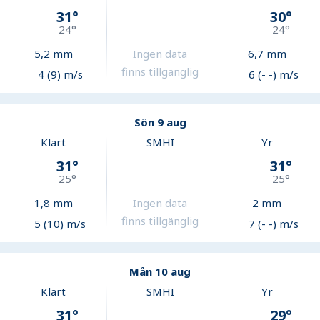
31
°
30
°
24
°
24
°
5,2
mm
Ingen data
6,7
mm
finns tillgänglig
4 (9) m/s
6 (- -) m/s
Sön 9 aug
Klart
SMHI
Yr
31
°
31
°
25
°
25
°
1,8
mm
Ingen data
2
mm
finns tillgänglig
5 (10) m/s
7 (- -) m/s
Mån 10 aug
Klart
SMHI
Yr
31
°
29
°