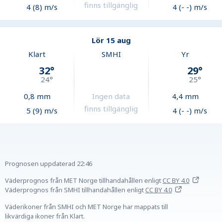
finns tillgänglig
4 (8) m/s
4 (- -) m/s
Lör 15 aug
Klart
SMHI
Yr
32
°
29
°
24
°
25
°
0,8
mm
Ingen data
4,4
mm
finns tillgänglig
5 (9) m/s
4 (- -) m/s
Prognosen uppdaterad
22:46
Väderprognos från MET Norge tillhandahållen
enligt
CC BY 4.0
Väderprognos från SMHI tillhandahållen
enligt
CC BY 4.0
Väderikoner från SMHI och MET Norge har mappats till
likvärdiga ikoner från Klart.