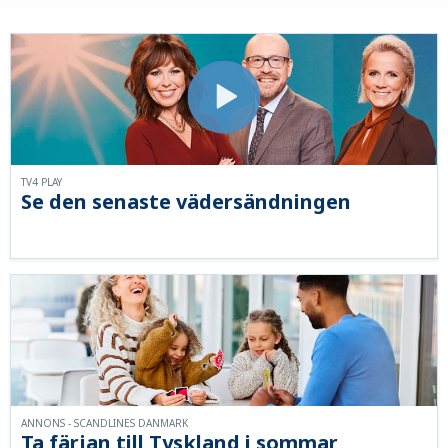
TV4 PLAY
Se den senaste vädersändningen
ANNONS - SCANDLINES DANMARK
Ta färjan till Tyskland i sommar