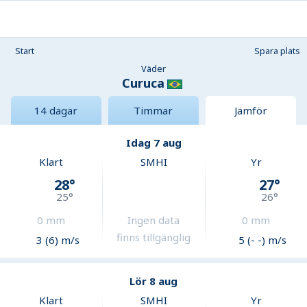
Start
Spara plats
Väder
Curuca
14 dagar
Timmar
Jämför
Idag 7 aug
Klart
SMHI
Yr
28
°
27
°
25
°
26
°
0
mm
Ingen data
0
mm
finns tillgänglig
3 (6) m/s
5 (- -) m/s
Lör 8 aug
Klart
SMHI
Yr