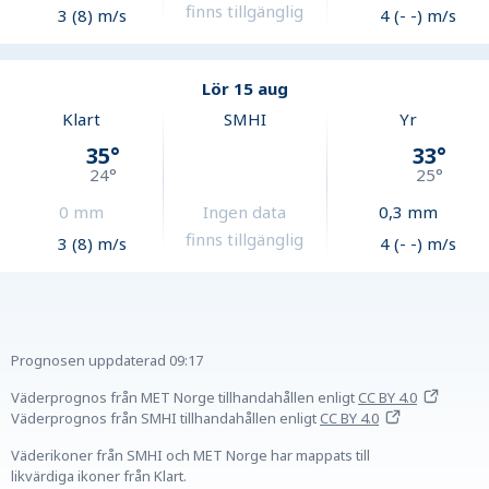
finns tillgänglig
3 (8) m/s
4 (- -) m/s
Lör 15 aug
Klart
SMHI
Yr
35
°
33
°
24
°
25
°
0
mm
Ingen data
0,3
mm
finns tillgänglig
3 (8) m/s
4 (- -) m/s
Prognosen uppdaterad
09:17
Väderprognos från MET Norge tillhandahållen
enligt
CC BY 4.0
Väderprognos från SMHI tillhandahållen
enligt
CC BY 4.0
Väderikoner från SMHI och MET Norge har mappats till
likvärdiga ikoner från Klart.