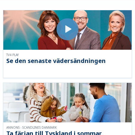
TV4 PLAY
Se den senaste vädersändningen
ANNONS - SCANDLINES DANMARK
Ta färjan till Tyskland i sommar