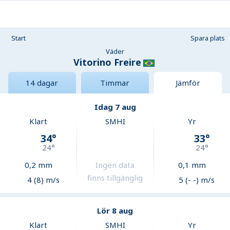
Start
Spara plats
Väder
Vitorino Freire
14 dagar
Timmar
Jämför
Idag 7 aug
Klart
SMHI
Yr
34
°
33
°
24
°
24
°
0,2
mm
Ingen data
0,1
mm
finns tillgänglig
4 (8) m/s
5 (- -) m/s
Lör 8 aug
Klart
SMHI
Yr