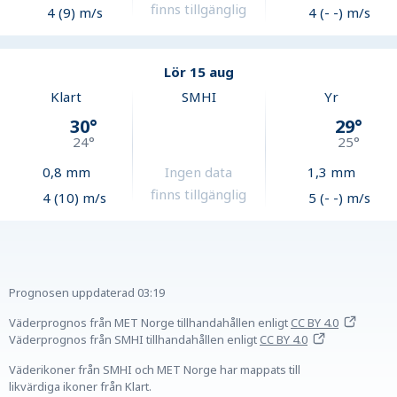
finns tillgänglig
4 (9) m/s
4 (- -) m/s
Lör 15 aug
Klart
SMHI
Yr
30
°
29
°
24
°
25
°
0,8
mm
Ingen data
1,3
mm
finns tillgänglig
4 (10) m/s
5 (- -) m/s
Prognosen uppdaterad
03:19
Väderprognos från MET Norge tillhandahållen
enligt
CC BY 4.0
Väderprognos från SMHI tillhandahållen
enligt
CC BY 4.0
Väderikoner från SMHI och MET Norge har mappats till
likvärdiga ikoner från Klart.