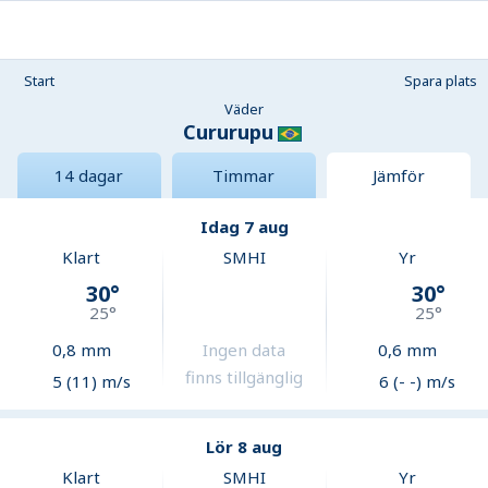
Start
Spara plats
Väder
Cururupu
14 dagar
Timmar
Jämför
Idag 7 aug
Klart
SMHI
Yr
30
°
30
°
25
°
25
°
0,8
mm
Ingen data
0,6
mm
finns tillgänglig
5 (11) m/s
6 (- -) m/s
Lör 8 aug
Klart
SMHI
Yr