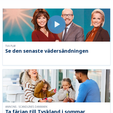
TV4 PLAY
Se den senaste vädersändningen
ANNONS - SCANDLINES DANMARK
Ta färjan till Tyskland i sommar