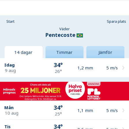
Start
Spara plats
Väder
Pentecoste
14 dagar
Timmar
Jämför
34°
Idag
1,2
mm
5
m/s
9 aug
26°
34°
Mån
1,1
mm
5
m/s
10 aug
25°
34°
Tis