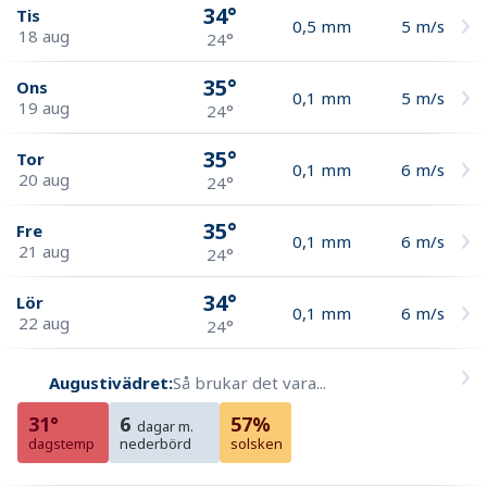
34°
Tis
0,5
mm
5
m/s
18 aug
24°
35°
Ons
0,1
mm
5
m/s
19 aug
24°
35°
Tor
0,1
mm
6
m/s
20 aug
24°
35°
Fre
0,1
mm
6
m/s
21 aug
24°
34°
Lör
0,1
mm
6
m/s
22 aug
24°
Augustivädret:
Så brukar det vara...
31°
6
57%
dagar m.
dagstemp
nederbörd
solsken