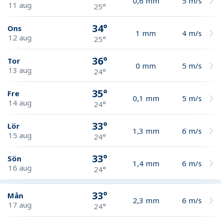
0,6
mm
5
m/s
11 aug
25°
34°
Ons
1
mm
4
m/s
12 aug
25°
36°
Tor
0
mm
5
m/s
13 aug
24°
35°
Fre
0,1
mm
5
m/s
14 aug
24°
33°
Lör
1,3
mm
6
m/s
15 aug
24°
33°
Sön
1,4
mm
6
m/s
16 aug
24°
33°
Mån
2,3
mm
6
m/s
17 aug
24°