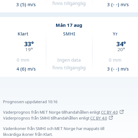
finns tillgänglig
3 (5) m/s
3 (- -) m/s
Mån 17 aug
Klart
SMHI
Yr
33
°
34
°
19
°
20
°
0
mm
Ingen data
0
mm
finns tillgänglig
4 (6) m/s
3 (- -) m/s
Prognosen uppdaterad
10:16
Väderprognos från MET Norge tillhandahållen
enligt
CC BY 4.0
Väderprognos från SMHI tillhandahållen
enligt
CC BY 4.0
Väderikoner från SMHI och MET Norge har mappats till
likvärdiga ikoner från Klart.