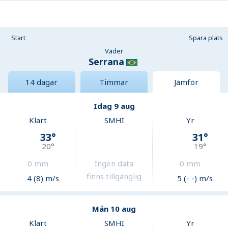
Start
Spara plats
Väder
Serrana
14 dagar
Timmar
Jämför
Idag 9 aug
Klart
SMHI
Yr
33
°
31
°
20
°
19
°
0
mm
Ingen data
0
mm
finns tillgänglig
4 (8) m/s
5 (- -) m/s
Mån 10 aug
Klart
SMHI
Yr