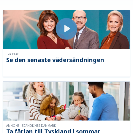
TV4 PLAY
Se den senaste vädersändningen
ANNONS - SCANDLINES DANMARK
Ta färjan till Tyskland i sommar