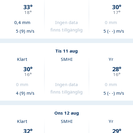
33
°
30
°
18
°
17
°
0,4
mm
Ingen data
0
mm
finns tillgänglig
5 (9) m/s
5 (- -) m/s
Tis 11 aug
Klart
SMHI
Yr
30
°
28
°
16
°
16
°
0
mm
Ingen data
0
mm
finns tillgänglig
4 (9) m/s
5 (- -) m/s
Ons 12 aug
Klart
SMHI
Yr
32
°
29
°