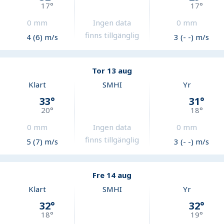
17
°
17
°
0
mm
Ingen data
0
mm
finns tillgänglig
4 (6) m/s
3 (- -) m/s
Tor 13 aug
Klart
SMHI
Yr
33
°
31
°
20
°
18
°
0
mm
Ingen data
0
mm
finns tillgänglig
5 (7) m/s
3 (- -) m/s
Fre 14 aug
Klart
SMHI
Yr
32
°
32
°
18
°
19
°