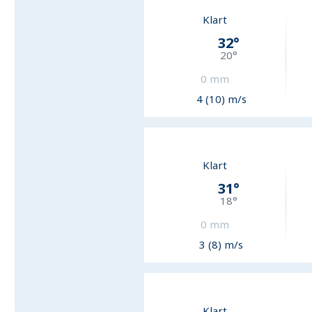
Klart
32
°
20
°
0
mm
4 (10) m/s
Klart
31
°
18
°
0
mm
3 (8) m/s
Klart