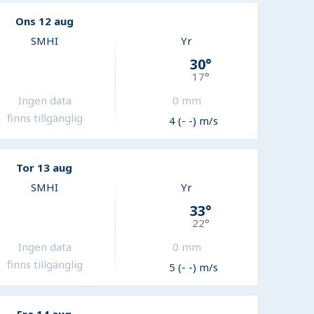
Ons 12 aug
SMHI
Yr
30
°
17
°
Ingen data
0
mm
finns tillgänglig
4 (- -) m/s
Tor 13 aug
SMHI
Yr
33
°
22
°
Ingen data
0
mm
finns tillgänglig
5 (- -) m/s