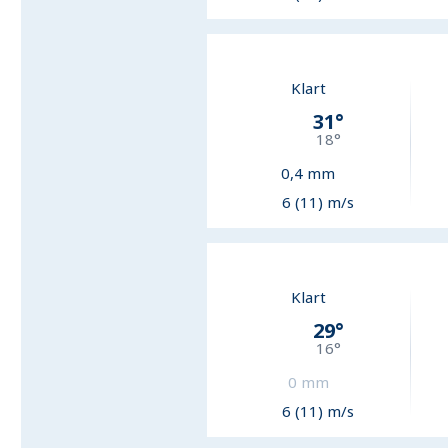
Klart
31
°
18
°
0,4
mm
6 (11) m/s
Klart
29
°
16
°
0
mm
6 (11) m/s