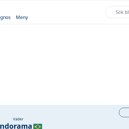
ognos
Meny
Väder
indorama