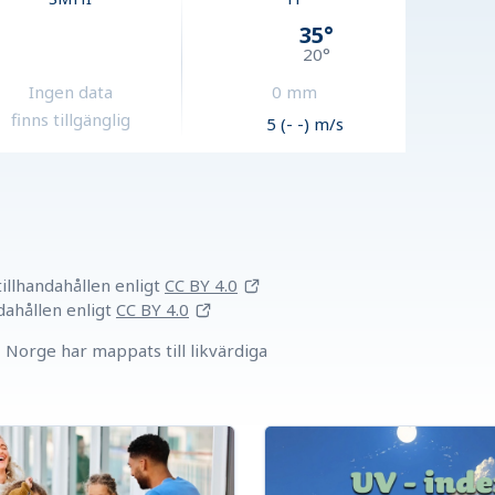
35
°
20
°
Ingen data
0
mm
finns tillgänglig
5 (- -) m/s
llhandahållen
enligt
CC BY 4.0
dahållen
enligt
CC BY 4.0
Norge har mappats till likvärdiga