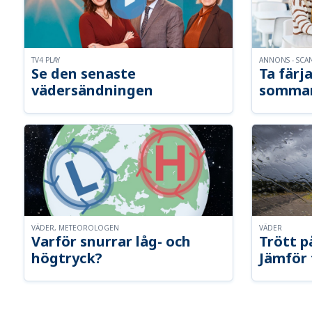
TV4 PLAY
ANNONS - SCA
Se den senaste
Ta färja
vädersändningen
somma
VÄDER, METEOROLOGEN
VÄDER
Varför snurrar låg- och
Trött p
högtryck?
Jämför 