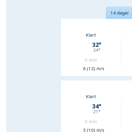
14 dagar
Klart
32
°
24
°
0
mm
6 (12) m/s
Klart
34
°
21
°
0
mm
5 (10) m/s