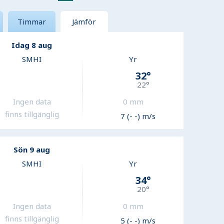
Timmar
Jämför
Idag 8 aug
SMHI
Yr
32
°
22
°
Ingen data
0
mm
finns tillgänglig
7 (- -) m/s
Sön 9 aug
SMHI
Yr
34
°
20
°
Ingen data
0
mm
finns tillgänglig
5 (- -) m/s