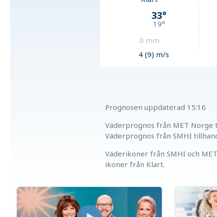
33
°
19
°
0
mm
4 (9) m/s
Prognosen uppdaterad
15:16
Väderprognos från MET Norge ti
Väderprognos från SMHI tillhan
Väderikoner från SMHI och MET 
ikoner från Klart.