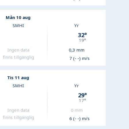
Mån 10 aug
SMHI
Yr
32
°
19
°
Ingen data
0,3
mm
finns tillgänglig
7 (- -) m/s
Tis 11 aug
SMHI
Yr
29
°
17
°
Ingen data
0
mm
finns tillgänglig
6 (- -) m/s