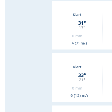
Klart
31
°
17
°
0
mm
4 (7) m/s
Klart
33
°
21
°
0
mm
6 (12) m/s