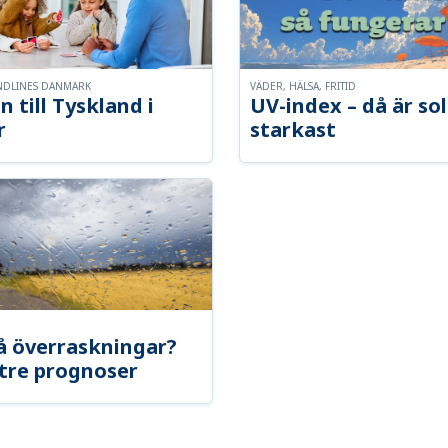
NDLINES DANMARK
VÄDER, HÄLSA, FRITID
n till Tyskland i
UV-index – då är so
r
starkast
å överraskningar?
tre prognoser