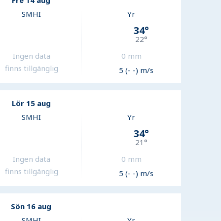
Fre 14 aug
SMHI
Yr
34
°
22
°
Ingen data
0
mm
finns tillgänglig
5 (- -) m/s
Lör 15 aug
SMHI
Yr
34
°
21
°
Ingen data
0
mm
finns tillgänglig
5 (- -) m/s
Sön 16 aug
SMHI
Yr