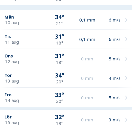
34°
Mån
0,1
mm
6
m/s
10 aug
21°
31°
Tis
0,1
mm
6
m/s
11 aug
18°
31°
Ons
0
mm
5
m/s
12 aug
18°
34°
Tor
0
mm
4
m/s
13 aug
20°
33°
Fre
0
mm
5
m/s
14 aug
20°
32°
Lör
0
mm
3
m/s
15 aug
19°