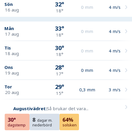
32°
Sön
0
mm
4
m/s
16 aug
18°
33°
Mån
0
mm
4
m/s
17 aug
18°
30°
Tis
0
mm
4
m/s
18 aug
18°
28°
Ons
0
mm
4
m/s
19 aug
17°
29°
Tor
0,3
mm
3
m/s
20 aug
15°
Augustivädret:
Så brukar det vara...
30°
8
64%
dagar m.
dagstemp
nederbörd
solsken