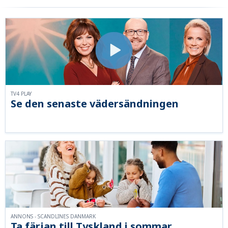
TV4 PLAY
Se den senaste vädersändningen
ANNONS - SCANDLINES DANMARK
Ta färjan till Tyskland i sommar