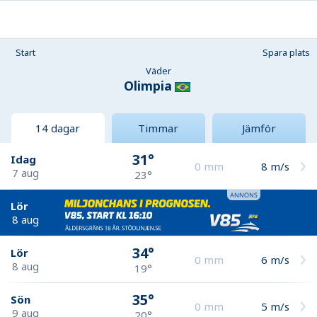
Start
Spara plats
Väder
Olimpia
14 dagar
Timmar
Jämför
31°
Idag
0
mm
8
m/s
7 aug
23°
Lör
8 aug
34°
Lör
0
mm
6
m/s
8 aug
19°
35°
Sön
0
mm
5
m/s
9 aug
20°