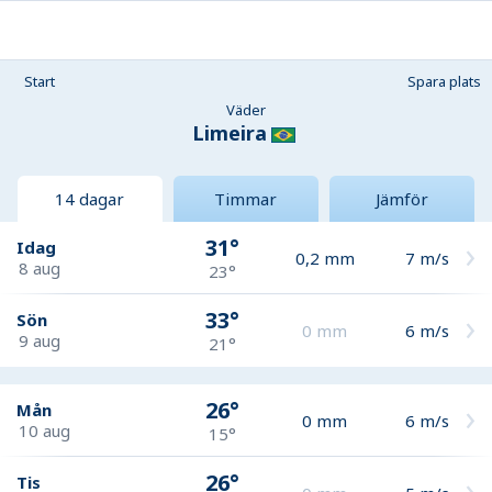
Start
Spara plats
Väder
Limeira
14 dagar
Timmar
Jämför
31°
Idag
0,2
mm
7
m/s
8 aug
23°
33°
Sön
0
mm
6
m/s
9 aug
21°
26°
Mån
0
mm
6
m/s
10 aug
15°
26°
Tis