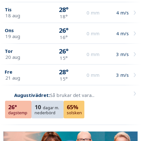
28°
Tis
0
mm
4
m/s
18 aug
18°
26°
Ons
0
mm
4
m/s
19 aug
16°
26°
Tor
0
mm
3
m/s
20 aug
15°
28°
Fre
0
mm
3
m/s
21 aug
15°
Augustivädret:
Så brukar det vara...
26°
10
65%
dagar m.
dagstemp
nederbörd
solsken