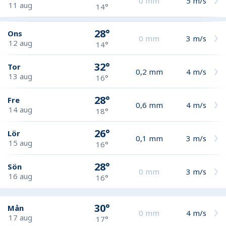
0
mm
5
m/s
11 aug
14°
28°
Ons
0
mm
3
m/s
12 aug
14°
32°
Tor
0,2
mm
4
m/s
13 aug
16°
28°
Fre
0,6
mm
4
m/s
14 aug
18°
26°
Lör
0,1
mm
3
m/s
15 aug
16°
28°
Sön
0
mm
3
m/s
16 aug
16°
30°
Mån
0
mm
4
m/s
17 aug
17°