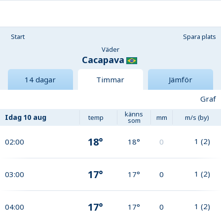
Start
Spara plats
Väder
Cacapava
14 dagar
Timmar
Jämför
Graf
känns
Idag
10 aug
temp
mm
m/s (by)
som
18°
1
(
2
)
02:00
18°
0
17°
1
(
2
)
03:00
17°
0
17°
1
(
2
)
04:00
17°
0